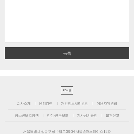
PC버전
회사소개
윤리강령
개인정보처리방침
이용자위원회
청소년보호정책
정정·반론보도
기사심의규정
불편신고
서울특별시 성동구 성수일로 39-34 서울숲더스페이스 12층