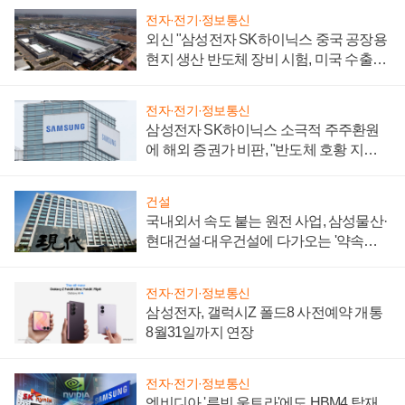
전자·전기·정보통신
외신 "삼성전자 SK하이닉스 중국 공장용
현지 생산 반도체 장비 시험, 미국 수출통
제 대비"
전자·전기·정보통신
삼성전자 SK하이닉스 소극적 주주환원
에 해외 증권가 비판, "반도체 호황 지속
성 의문"
건설
국내외서 속도 붙는 원전 사업, 삼성물산·
현대건설·대우건설에 다가오는 '약속의
시간'
전자·전기·정보통신
삼성전자, 갤럭시Z 폴드8 사전예약 개통
8월31일까지 연장
전자·전기·정보통신
엔비디아 '루빈 울트라'에도 HBM4 탑재