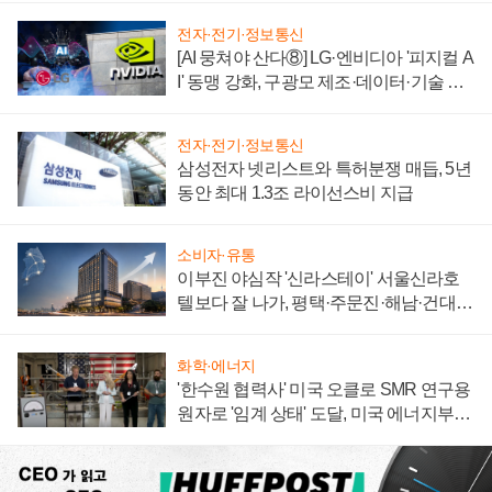
전자·전기·정보통신
[AI 뭉쳐야 산다⑧] LG·엔비디아 '피지컬 A
I' 동맹 강화, 구광모 제조·데이터·기술 결
집해 종합 로보틱스 기업으로
전자·전기·정보통신
삼성전자 넷리스트와 특허분쟁 매듭, 5년
동안 최대 1.3조 라이선스비 지급
소비자·유통
이부진 야심작 '신라스테이' 서울신라호
텔보다 잘 나가, 평택·주문진·해남·건대로
성장판 더 넓힌다
화학·에너지
'한수원 협력사' 미국 오클로 SMR 연구용
원자로 '임계 상태' 도달, 미국 에너지부
"중요한 이정표"