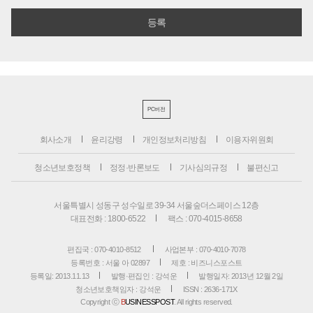
PC버전
회사소개
윤리강령
개인정보처리방침
이용자위원회
청소년보호정책
정정·반론보도
기사심의규정
불편신고
서울특별시 성동구 성수일로 39-34 서울숲더스페이스 12층
대표전화 : 1800-6522
팩스 : 070-4015-8658
편집국 : 070-4010-8512
사업본부 : 070-4010-7078
등록번호 : 서울 아 02897
제호 : 비즈니스포스트
등록일: 2013.11.13
발행·편집인 : 강석운
발행일자: 2013년 12월 2일
청소년보호책임자 : 강석운
ISSN : 2636-171X
Copyright ⓒ
B
USINESSPOST
. All rights reserved.