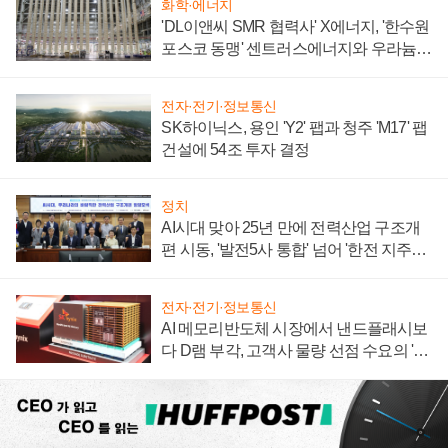
화학·에너지
'DL이앤씨 SMR 협력사' X에너지, '한수원
포스코 동맹' 센트러스에너지와 우라늄
계약 체결
전자·전기·정보통신
SK하이닉스, 용인 'Y2' 팹과 청주 'M17' 팹
건설에 54조 투자 결정
정치
AI시대 맞아 25년 만에 전력산업 구조개
편 시동, '발전5사 통합' 넘어 '한전 지주사'
재편론도
전자·전기·정보통신
AI 메모리반도체 시장에서 낸드플래시보
다 D램 부각, 고객사 물량 선점 수요의 '우
선순위'