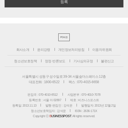
PC버전
회사소개
윤리강령
개인정보처리방침
이용자위원회
청소년보호정책
정정·반론보도
기사심의규정
불편신고
서울특별시 성동구 성수일로 39-34 서울숲더스페이스 12층
대표전화 : 1800-6522
팩스 : 070-4015-8658
편집국 : 070-4010-8512
사업본부 : 070-4010-7078
등록번호 : 서울 아 02897
제호 : 비즈니스포스트
등록일: 2013.11.13
발행·편집인 : 강석운
발행일자: 2013년 12월 2일
청소년보호책임자 : 강석운
ISSN : 2636-171X
Copyright ⓒ
B
USINESSPOST
. All rights reserved.