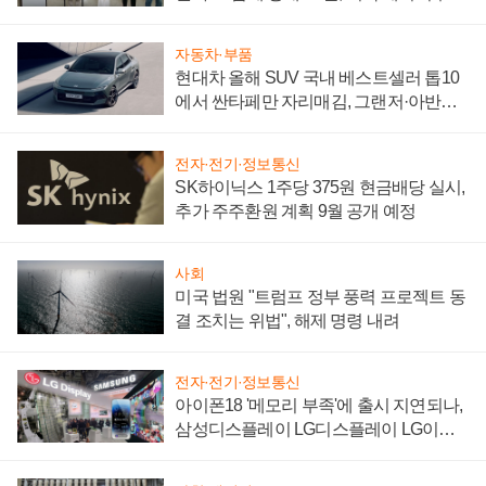
"중요한 이정표"
자동차·부품
현대차 올해 SUV 국내 베스트셀러 톱10
에서 싼타페만 자리매김, 그랜저·아반떼
'세단 쌍끌이'로 내수 방어
전자·전기·정보통신
SK하이닉스 1주당 375원 현금배당 실시,
추가 주주환원 계획 9월 공개 예정
사회
미국 법원 "트럼프 정부 풍력 프로젝트 동
결 조치는 위법", 해제 명령 내려
전자·전기·정보통신
아이폰18 '메모리 부족'에 출시 지연되나,
삼성디스플레이 LG디스플레이 LG이노
텍 '탈애플' 수익 다각화 속도