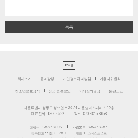
PC버전
회사소개
윤리강령
개인정보처리방침
이용자위원회
청소년보호정책
정정·반론보도
기사심의규정
불편신고
서울특별시 성동구 성수일로 39-34 서울숲더스페이스 12층
대표전화 : 1800-6522
팩스 : 070-4015-8658
편집국 : 070-4010-8512
사업본부 : 070-4010-7078
등록번호 : 서울 아 02897
제호 : 비즈니스포스트