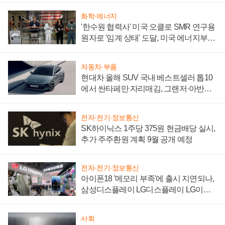
화학·에너지
'한수원 협력사' 미국 오클로 SMR 연구용
원자로 '임계 상태' 도달, 미국 에너지부
"중요한 이정표"
자동차·부품
현대차 올해 SUV 국내 베스트셀러 톱10
에서 싼타페만 자리매김, 그랜저·아반떼
'세단 쌍끌이'로 내수 방어
전자·전기·정보통신
SK하이닉스 1주당 375원 현금배당 실시,
추가 주주환원 계획 9월 공개 예정
전자·전기·정보통신
아이폰18 '메모리 부족'에 출시 지연되나,
삼성디스플레이 LG디스플레이 LG이노
텍 '탈애플' 수익 다각화 속도
사회