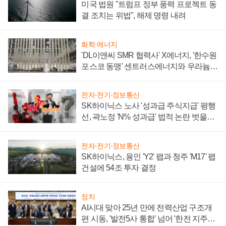
미국 법원 "트럼프 정부 풍력 프로젝트 동
결 조치는 위법", 해제 명령 내려
화학·에너지
'DL이앤씨 SMR 협력사' X에너지, '한수원
포스코 동맹' 센트러스에너지와 우라늄
계약 체결
전자·전기·정보통신
SK하이닉스 노사 '성과급 주식지급' 평행
선, 곽노정 'N% 성과급' 법적 논란 벗을지
주목
전자·전기·정보통신
SK하이닉스, 용인 'Y2' 팹과 청주 'M17' 팹
건설에 54조 투자 결정
정치
AI시대 맞아 25년 만에 전력산업 구조개
편 시동, '발전5사 통합' 넘어 '한전 지주사'