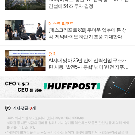
건설에 54조 투자 결정
데스크 리포트
[데스크리포트 8월] 무더운 입추에 든 생
각, 제약바이오 하반기 훈풍 기대한다
정치
AI시대 맞아 25년 만에 전력산업 구조개
편 시동, '발전5사 통합' 넘어 '한전 지주사'
재편론도
기사댓글
0
개
200자까지 쓰실 수 있습니다. (현재 0 byte / 최대 400byte)
저작권 등 다른 사람의 권리를 침해하거나 명예를 훼손하는 댓글은 관련 법률에 의해 제재
를 받을 수 있습니다.
타인에게 불쾌감을 주는 욕설 등 비하하는 단어가 내용에 포함되거나 인신공격성 글은 관