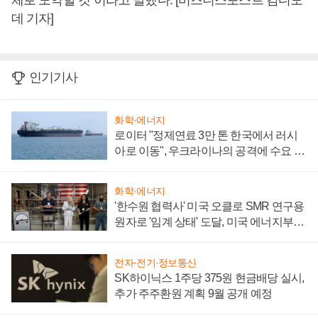
체로 도약할 것”이라고 말했다. [비즈니스포스트 김디모
데 기자]
인기기사
화학·에너지
로이터 "정제연료 3만 톤 한국에서 러시
아로 이동", 우크라이나의 공격에 수요 늘
어
화학·에너지
'한수원 협력사' 미국 오클로 SMR 연구용
원자로 '임계 상태' 도달, 미국 에너지부
"중요한 이정표"
전자·전기·정보통신
SK하이닉스 1주당 375원 현금배당 실시,
추가 주주환원 계획 9월 공개 예정