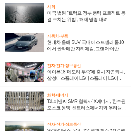
사회
미국 법원 "트럼프 정부 풍력 프로젝트 동
결 조치는 위법", 해제 명령 내려
자동차·부품
현대차 올해 SUV 국내 베스트셀러 톱10
에서 싼타페만 자리매김, 그랜저·아반떼
'세단 쌍끌이'로 내수 방어
전자·전기·정보통신
아이폰18 '메모리 부족'에 출시 지연되나,
삼성디스플레이 LG디스플레이 LG이노
텍 '탈애플' 수익 다각화 속도
화학·에너지
'DL이앤씨 SMR 협력사' X에너지, '한수원
포스코 동맹' 센트러스에너지와 우라늄
계약 체결
전자·전기·정보통신
SK하이닉스, 용인 'Y2' 팹과 청주 'M17' 팹