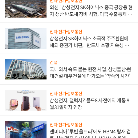
전자·전기·정보통신
외신 "삼성전자 SK하이닉스 중국 공장용 현
지 생산 반도체 장비 시험, 미국 수출통제 대
비"
전자·전기·정보통신
삼성전자 SK하이닉스 소극적 주주환원에
해외 증권가 비판, "반도체 호황 지속성 의
문"
건설
국내외서 속도 붙는 원전 사업, 삼성물산·현
대건설·대우건설에 다가오는 '약속의 시간'
전자·전기·정보통신
삼성전자, 갤럭시Z 폴드8 사전예약 개통 8
월31일까지 연장
전자·전기·정보통신
엔비디아 '루빈 울트라'에도 HBM4 탑재 검
토, 삼성전자·SK하이닉스 HBM4 수율에 주