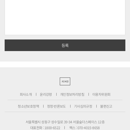
PC버전
회사소개
윤리강령
개인정보처리방침
이용자위원회
청소년보호정책
정정·반론보도
기사심의규정
불편신고
서울특별시 성동구 성수일로 39-34 서울숲더스페이스 12층
대표전화 : 1800-6522
팩스 : 070-4015-8658