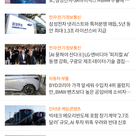
도권 갈린다
전자·전기·정보통신
삼성전자 넷리스트와 특허분쟁 매듭, 5년 동
안 최대 1.3조 라이선스비 지급
전자·전기·정보통신
[AI 뭉쳐야 산다⑧] LG·엔비디아 '피지컬 AI'
동맹 강화, 구광모 제조·데이터·기술 결집
해 종합 로보틱스 기업으로
자동차·부품
BYD코리아 가격 앞세워 수입차 4위 올랐지
만, BMW·벤츠보다 높은 공임비에 소비자
불만 폭발
인터넷·게임·콘텐츠
빅테크 메모리반도체 포함 장기계약 '2.7조
달러' 규모, AI 투자 위축 우려와 반대 신호