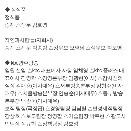
◆ 정식품
정식품
승진 △상무 김호영
자연과사람들(자회사)
승진 △전무 박종범 △상무보 오영남 △상무보 박도영
◆ kbc광주방송
임원 선임 △kbc 대표이사 사장 임채영 △kbc 플러스 대
표이사 김영락 △경영본부장 임광현(이사) △감사심의
실장 김대용(이사대우) △서부방송본부장 임형주(이사
대우) △서울방송본부장 안승순(이사대우) △동부방송
본부장 백종욱(이사대우)
보직 팀장(국장급) △경영팀장 김남렬 △편성제작팀장
강상호 △보도팀장 정영팔 △기술팀장 박주현 △광고사
업팀장 정규혁 △정책팀장 김효성