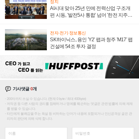
정치
AI시대 맞아 25년 만에 전력산업 구조개
편 시동, '발전5사 통합' 넘어 '한전 지주사'
재편론도
전자·전기·정보통신
SK하이닉스, 용인 'Y2' 팹과 청주 'M17' 팹
건설에 54조 투자 결정
기사댓글
0
개
200자까지 쓰실 수 있습니다. (현재 0 byte / 최대 400byte)
저작권 등 다른 사람의 권리를 침해하거나 명예를 훼손하는 댓글은 관련 법률에 의해 제재
를 받을 수 있습니다.
타인에게 불쾌감을 주는 욕설 등 비하하는 단어가 내용에 포함되거나 인신공격성 글은 관
리자의 판단에 의해 삭제 합니다.