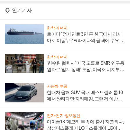
인기기사
화학·에너지
로이터 "정제연료 3만 톤 한국에서 러시
아로 이동", 우크라이나의 공격에 수요 늘
어
화학·에너지
'한수원 협력사' 미국 오클로 SMR 연구용
원자로 '임계 상태' 도달, 미국 에너지부
"중요한 이정표"
자동차·부품
현대차 올해 SUV 국내 베스트셀러 톱10
에서 싼타페만 자리매김, 그랜저·아반떼
'세단 쌍끌이'로 내수 방어
전자·전기·정보통신
아이폰18 '메모리 부족'에 출시 지연되나,
삼성디스플레이 LG디스플레이 LG이노