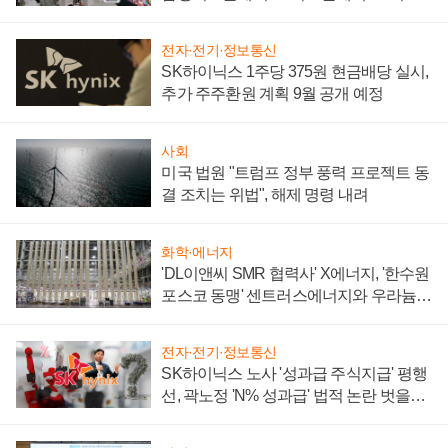
텍 '탈애플' 수익 다각화 속도
전자·전기·정보통신
SK하이닉스 1주당 375원 현금배당 실시,
추가 주주환원 계획 9월 공개 예정
사회
미국 법원 "트럼프 정부 풍력 프로젝트 동
결 조치는 위법", 해제 명령 내려
화학·에너지
'DL이앤씨 SMR 협력사' X에너지, '한수원
포스코 동맹' 센트러스에너지와 우라늄
계약 체결
전자·전기·정보통신
SK하이닉스 노사 '성과급 주식지급' 평행
선, 곽노정 'N% 성과급' 법적 논란 벗을지
주목