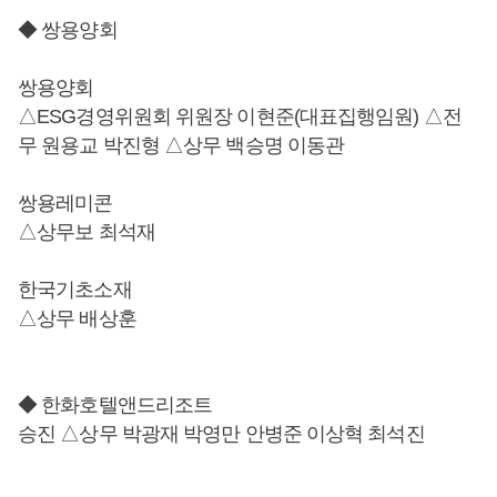
◆ 쌍용양회
쌍용양회
△ESG경영위원회 위원장 이현준(대표집행임원) △전
무 원용교 박진형 △상무 백승명 이동관
쌍용레미콘
△상무보 최석재
한국기초소재
△상무 배상훈
◆ 한화호텔앤드리조트
승진 △상무 박광재 박영만 안병준 이상혁 최석진