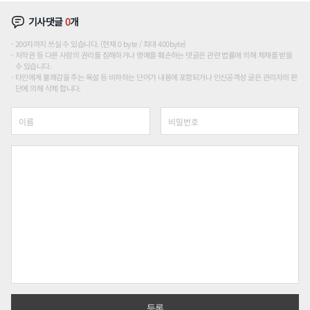
기사댓글
0
개
200자까지 쓰실 수 있습니다. (현재 0 byte / 최대 400byte)
저작권 등 다른 사람의 권리를 침해하거나 명예를 훼손하는 댓글은 관련 법률에 의해 제재를 받을
수 있습니다.
타인에게 불쾌감을 주는 욕설 등 비하하는 단어가 내용에 포함되거나 인신공격성 글은 관리자의 판
단에 의해 삭제 합니다.