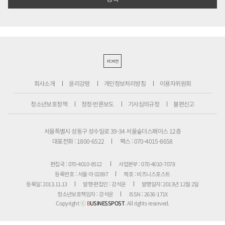
PC버전
회사소개
윤리강령
개인정보처리방침
이용자위원회
청소년보호정책
정정·반론보도
기사심의규정
불편신고
서울특별시 성동구 성수일로 39-34 서울숲더스페이스 12층
대표전화 : 1800-6522
팩스 : 070-4015-8658
편집국 : 070-4010-8512
사업본부 : 070-4010-7078
등록번호 : 서울 아 02897
제호 : 비즈니스포스트
등록일: 2013.11.13
발행·편집인 : 강석운
발행일자: 2013년 12월 2일
청소년보호책임자 : 강석운
ISSN : 2636-171X
Copyright ⓒ
B
USINESSPOST
. All rights reserved.