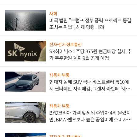
사회
미국 법원 "트럼프 정부 풍력 프로젝트 동결
조치는 위법", 해제 명령 내려
전자·전기·정보통신
SK하이닉스 1주당 375원 현금배당 실시, 추
가 주주환원 계획 9월 공개 예정
자동차·부품
현대차 올해 SUV 국내 베스트셀러 톱10에
서 싼타페만 자리매김, 그랜저·아반떼 '세단
쌍끌이'로 내수 방어
자동차·부품
BYD코리아 가격 앞세워 수입차 4위 올랐지
만, BMW·벤츠보다 높은 공임비에 소비자
불만 폭발
전자·전기·정보통신