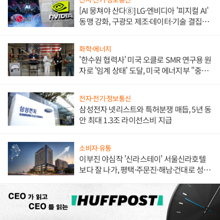
[AI 뭉쳐야 산다⑧] LG·엔비디아 '피지컬 AI'
동맹 강화, 구광모 제조·데이터·기술 결집
해 종합 로보틱스 기업으로
화학·에너지
'한수원 협력사' 미국 오클로 SMR 연구용 원
자로 '임계 상태' 도달, 미국 에너지부 "중요
한 이정표"
전자·전기·정보통신
삼성전자 넷리스트와 특허분쟁 매듭, 5년 동
안 최대 1.3조 라이선스비 지급
소비자·유통
이부진 야심작 '신라스테이' 서울신라호텔
보다 잘 나가, 평택·주문진·해남·건대로 성
장판 더 넓힌다