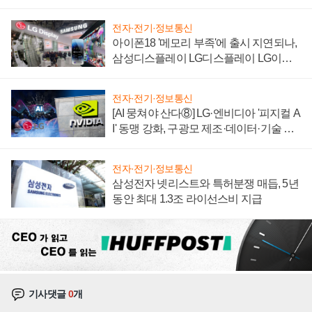
'세단 쌍끌이'로 내수 방어
전자·전기·정보통신
아이폰18 '메모리 부족'에 출시 지연되나,
삼성디스플레이 LG디스플레이 LG이노
텍 '탈애플' 수익 다각화 속도
전자·전기·정보통신
[AI 뭉쳐야 산다⑧] LG·엔비디아 '피지컬 A
I' 동맹 강화, 구광모 제조·데이터·기술 결
집해 종합 로보틱스 기업으로
전자·전기·정보통신
삼성전자 넷리스트와 특허분쟁 매듭, 5년
동안 최대 1.3조 라이선스비 지급
기사댓글
0
개