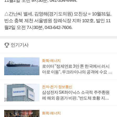
11월2일 오전 9시30분, 041-354-4444.
△간난씨 별세, 김영해(경기도의원) 모친상 = 10월31일,
빈소 충북 제천 서울병원 장례식장 지하 102호, 발인 11
월2일 오전 7시30분, 043-642-7606.
인기기사
화학·에너지
로이터 "정제연료 3만 톤 한국에서 러시
아로 이동", 우크라이나의 공격에 수요 늘
어
전자·전기·정보통신
삼성전자 SK하이닉스 소극적 주주환원
에 해외 증권가 비판, "반도체 호황 지속
성 의문"
화학·에너지