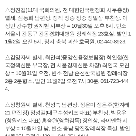
△정진길(11대 국회의원, 전 대한민국헌정회 사무총장)
별세, 심동희 남편상, 정직 정승 정중 정일삼 부친상, 이
정민 강수향 권계현 시부상 = 10월30일 오후 6시, 빈소
서울시 강동구 강동경희대병원 장례식장 23호실, 발인 1
1월2일 오전 5시, 장지 충북 괴산 호국원, 02-440-8923.
△김영자씨 별세, 최인석(중앙신용정보팀장) 최인철(한
국정책신문 부국장, 전 서울경제신문 차장) 최인국 모친
상 = 10월31일 오전, 빈소 전남 순천한국병원 장례식장
2층 2분향소, 발인 11월2일 오전 7시 30분, 061-723-444
4.
△정창원씨 별세, 천성숙 남편상, 정은미 정은주(한겨레
21 편집장) 정성길(대구수성키즈 대표) 부친상, 박용우
(창원키즈 대표) 홍승완(영화감독) 장인상, 라이옌화 시
부상 = 10월31일 낮, 빈소 충남 당진장례식장 특실, 발인