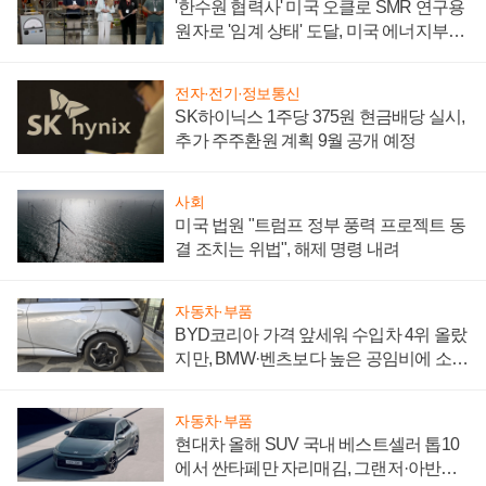
'한수원 협력사' 미국 오클로 SMR 연구용
원자로 '임계 상태' 도달, 미국 에너지부
"중요한 이정표"
전자·전기·정보통신
SK하이닉스 1주당 375원 현금배당 실시,
추가 주주환원 계획 9월 공개 예정
사회
미국 법원 "트럼프 정부 풍력 프로젝트 동
결 조치는 위법", 해제 명령 내려
자동차·부품
BYD코리아 가격 앞세워 수입차 4위 올랐
지만, BMW·벤츠보다 높은 공임비에 소비
자 불만 폭발
자동차·부품
현대차 올해 SUV 국내 베스트셀러 톱10
에서 싼타페만 자리매김, 그랜저·아반떼