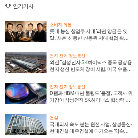
인기기사
소비자·유통
롯데·농심 창업주 시대 '라면 앙금'은 옛
말, '사촌' 신동빈·신동원 시대 협업 확대
일로
전자·전기·정보통신
외신 "삼성전자 SK하이닉스 중국 공장용
현지 생산 반도체 장비 시험, 미국 수출통
제 대비"
전자·전기·정보통신
D램과 HBM 내년 물량도 '품절', 고객사 위
기감이 삼성전자 SK하이닉스 협상력 더
키워
건설
국내외서 속도 붙는 원전 사업, 삼성물산·
현대건설·대우건설에 다가오는 '약속의
시간'