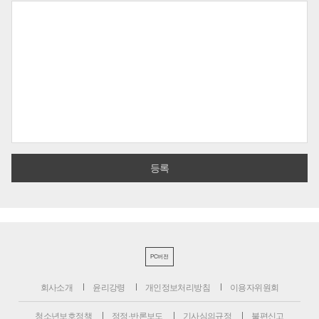
PC버전
회사소개
윤리강령
개인정보처리방침
이용자위원회
청소년보호정책
정정·반론보도
기사심의규정
불편신고