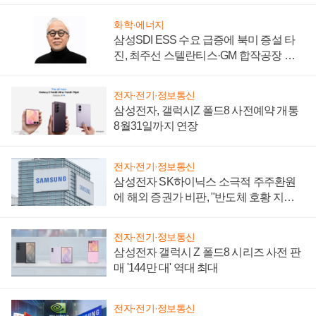
화학·에너지
삼성SDI ESS 수요 급증에 북미 증설 타
진, 최주선 스텔란티스·GM 합작공장 건
설 재추진하나
전자·전기·정보통신
삼성전자, 갤럭시Z 폴드8 사전예약 개통
8월31일까지 연장
전자·전기·정보통신
삼성전자 SK하이닉스 소극적 주주환원
에 해외 증권가 비판, "반도체 호황 지속
성 의문"
전자·전기·정보통신
삼성전자 갤럭시 Z 폴드8 시리즈 사전 판
매 '144만 대' 역대 최대
전자·전기·정보통신