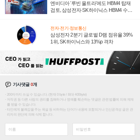
엔비디아 '루빈 울트라'에도 HBM4 탑재
검토, 삼성전자·SK하이닉스 HBM4 수율
에 주도권 갈린다
전자·전기·정보통신
삼성전자 2분기 글로벌 D램 점유율 39%
1위, SK하이닉스와 13%p 격차
기사댓글
0
개
200자까지 쓰실 수 있습니다. (현재 0 byte / 최대 400byte)
저작권 등 다른 사람의 권리를 침해하거나 명예를 훼손하는 댓글은 관련 법률에 의해 제재
를 받을 수 있습니다.
타인에게 불쾌감을 주는 욕설 등 비하하는 단어가 내용에 포함되거나 인신공격성 글은 관
리자의 판단에 의해 삭제 합니다.