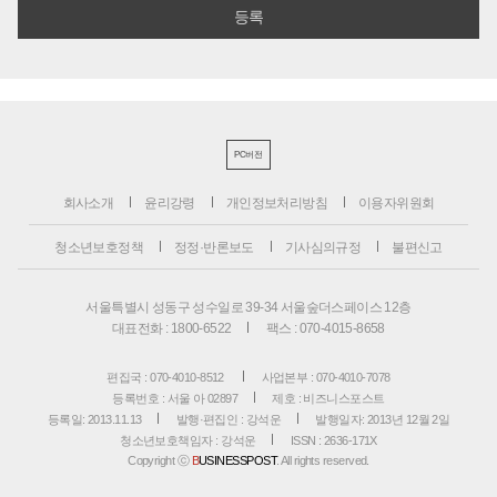
PC버전
회사소개
윤리강령
개인정보처리방침
이용자위원회
청소년보호정책
정정·반론보도
기사심의규정
불편신고
서울특별시 성동구 성수일로 39-34 서울숲더스페이스 12층
대표전화 : 1800-6522
팩스 : 070-4015-8658
편집국 : 070-4010-8512
사업본부 : 070-4010-7078
등록번호 : 서울 아 02897
제호 : 비즈니스포스트
등록일: 2013.11.13
발행·편집인 : 강석운
발행일자: 2013년 12월 2일
청소년보호책임자 : 강석운
ISSN : 2636-171X
Copyright ⓒ
B
USINESSPOST
. All rights reserved.