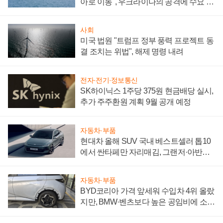
아로 이동", 우크라이나의 공격에 수요 늘
어
사회
미국 법원 "트럼프 정부 풍력 프로젝트 동
결 조치는 위법", 해제 명령 내려
전자·전기·정보통신
SK하이닉스 1주당 375원 현금배당 실시,
추가 주주환원 계획 9월 공개 예정
자동차·부품
현대차 올해 SUV 국내 베스트셀러 톱10
에서 싼타페만 자리매김, 그랜저·아반떼
'세단 쌍끌이'로 내수 방어
자동차·부품
BYD코리아 가격 앞세워 수입차 4위 올랐
지만, BMW·벤츠보다 높은 공임비에 소비
자 불만 폭발