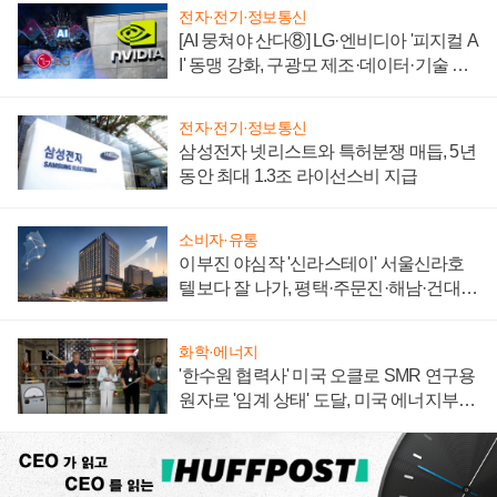
전자·전기·정보통신
[AI 뭉쳐야 산다⑧] LG·엔비디아 '피지컬 A
I' 동맹 강화, 구광모 제조·데이터·기술 결
집해 종합 로보틱스 기업으로
전자·전기·정보통신
삼성전자 넷리스트와 특허분쟁 매듭, 5년
동안 최대 1.3조 라이선스비 지급
소비자·유통
이부진 야심작 '신라스테이' 서울신라호
텔보다 잘 나가, 평택·주문진·해남·건대로
성장판 더 넓힌다
화학·에너지
'한수원 협력사' 미국 오클로 SMR 연구용
원자로 '임계 상태' 도달, 미국 에너지부
"중요한 이정표"