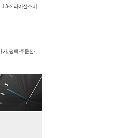
 1.3조 라이선스비
가, 평택·주문진·