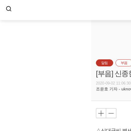
알림
부음
[부음] 신종
2020-09-02 11:06:30
조윤호 기자 - uknow@
△신대균씨 별세,