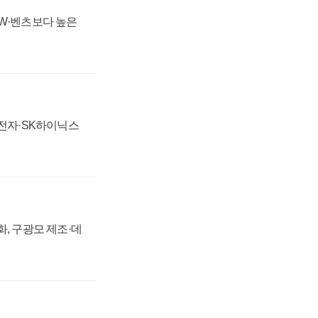
MW·벤츠보다 높은
성전자·SK하이닉스
강화, 구광모 제조·데