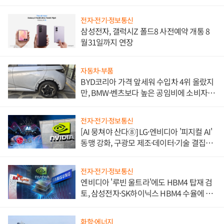
전자·전기·정보통신
삼성전자, 갤럭시Z 폴드8 사전예약 개통 8
월31일까지 연장
자동차·부품
BYD코리아 가격 앞세워 수입차 4위 올랐지
만, BMW·벤츠보다 높은 공임비에 소비자
불만 폭발
전자·전기·정보통신
[AI 뭉쳐야 산다⑧] LG·엔비디아 '피지컬 AI'
동맹 강화, 구광모 제조·데이터·기술 결집
해 종합 로보틱스 기업으로
전자·전기·정보통신
엔비디아 '루빈 울트라'에도 HBM4 탑재 검
토, 삼성전자·SK하이닉스 HBM4 수율에 주
도권 갈린다
화학·에너지