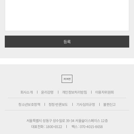
PC버전
회사소개
윤리강령
개인정보처리방침
이용자위원회
청소년보호정책
정정·반론보도
기사심의규정
불편신고
서울특별시 성동구 성수일로 39-34 서울숲더스페이스 12층
대표전화 : 1800-6522
팩스 : 070-4015-8658