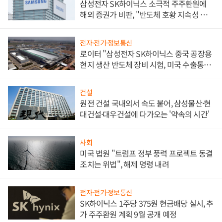
삼성전자 SK하이닉스 소극적 주주환원에
해외 증권가 비판, "반도체 호황 지속성 의
문"
전자·전기·정보통신
로이터 "삼성전자 SK하이닉스 중국 공장용
현지 생산 반도체 장비 시험, 미국 수출통제
대비"
건설
원전 건설 국내외서 속도 붙어, 삼성물산·현
대건설·대우건설에 다가오는 '약속의 시간'
사회
미국 법원 "트럼프 정부 풍력 프로젝트 동결
조치는 위법", 해제 명령 내려
전자·전기·정보통신
SK하이닉스 1주당 375원 현금배당 실시, 추
가 주주환원 계획 9월 공개 예정