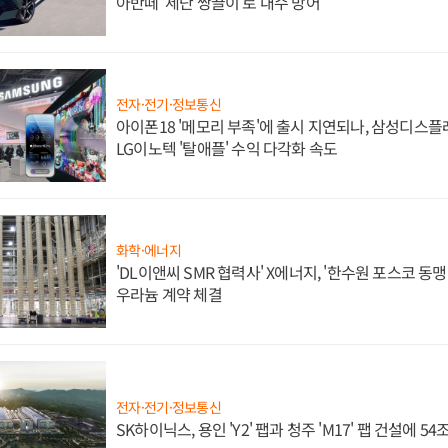
아반떼 '세단 쌍끌이'로 내수 방어
전자·전기·정보통신
아이폰18 '메모리 부족'에 출시 지연되나, 삼성디스
LG이노텍 '탈애플' 수익 다각화 속도
화학·에너지
'DL이앤씨 SMR 협력사' X에너지, '한수원 포스코 
우라늄 계약 체결
전자·전기·정보통신
SK하이닉스, 용인 'Y2' 팹과 청주 'M17' 팹 건설에 5