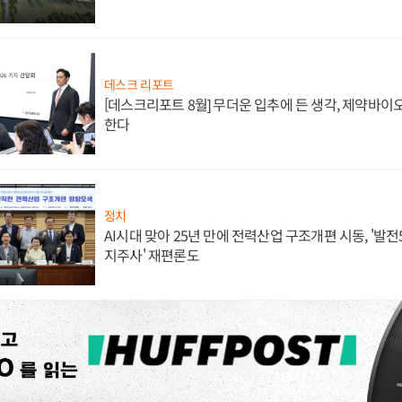
데스크 리포트
[데스크리포트 8월] 무더운 입추에 든 생각, 제약바이
한다
정치
AI시대 맞아 25년 만에 전력산업 구조개편 시동, '발전5
지주사' 재편론도