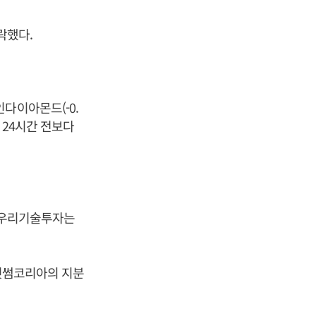
하락했다.
코인다이아몬드(-0.
세도 24시간 전보다
. 우리기술투자는
 빗썸코리아의 지분