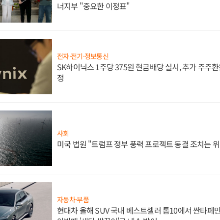
너지부 "중요한 이정표"
전자·전기·정보통신
SK하이닉스 1주당 375원 현금배당 실시, 추가 주주환
정
사회
미국 법원 "트럼프 정부 풍력 프로젝트 동결 조치는 위
자동차·부품
현대차 올해 SUV 국내 베스트셀러 톱10에서 싼타페만