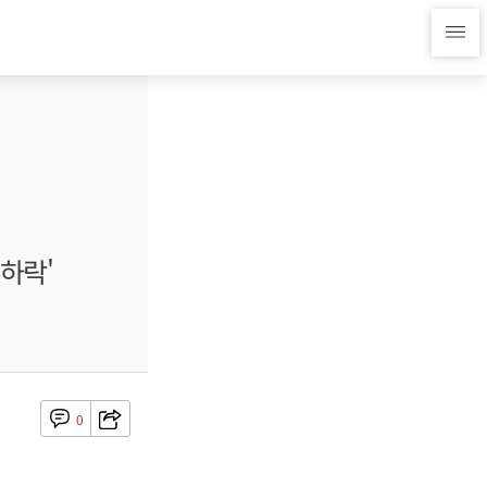
'하락'
0