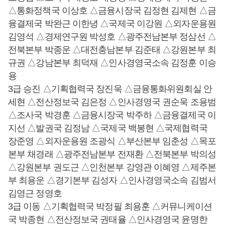
△통화정책국 이상호 △금융시장국 김정현 김제현 △금
융결제국 박완근 이한녕 △국제국 이강원 △외자운용원
김영석 △경제연구원 박성호 △광주전남본부 정삼선 △
전북본부 박종운 △대전충남본부 김준태 △강원본부 최
규권 △강남본부 최덕재 △인사경영국소속 김정훈 이승
용
3급 승진 △기획협력국 장진욱 △금융통화위원회실 안
세현 △전산정보국 김은정 △인사경영국 권순욱 조용범
△조사국 박경훈 △금융시장국 박주하 △금융결제국 이
지선 △발권국 김정남 △국제국 백봉현 △국제협력국
장준영 △외자운용원 조광식 △부산본부 임춘성 △목포
본부 채경래 △광주전남본부 전재환 △전북본부 박의성
△강원본부 권도근 △인천본부 강영관 이혜영 △제주본
부 최용운 △경기본부 김성자 △인사경영국소속 김범서
김영근 정영호
3급 이동 △기획협력국 박정필 최용훈 △커뮤니케이션
국 박종현 △전산정보국 권태율 △인사경영국 윤명한