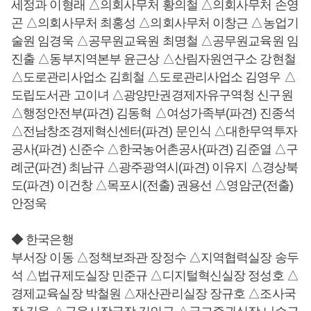
세정과 이형래 △의회사무처 황의철 △의회사무처 손영
곤 △의회사무처 최홍성 △의회사무처 이창근 △농업기
술원 임경욱 △공무원교육원 최명철 △공무원교육원 임
진출 △동부지역본부 윤근상 △산림자원연구소 강현철
△도로관리사업소 김희철 △도로관리사업소 김영우 △
도립도서관 고이녀 △광양만권경제자유구역청 신구원
△행정안전부(파견) 김동혁 △여성가족부(파견) 진종석
△전남창조경제혁신센터(파견) 문인식 △대한무역투자
공사(파견) 신준수 △한국농어촌공사(파견) 김준열 △구
례군(파견) 최남규 △광주광역시(파견) 이유지 △경상북
도(파견) 이건창 △목포시(전출) 권용선 △영암군(전출)
안정욱
◆ 한국은행
부서장 이동 △정책보좌관 장정수 △지역협력실장 송두
석 △법규제도실장 민준규 △디지털혁신실장 정성호 △
경제교육실장 박철원 △재산관리실장 장규호 △조사국