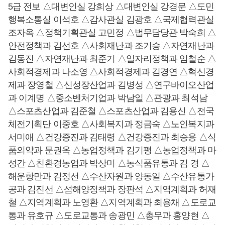
5급 전보 △대변인실 강희상 △대변인실 강경문 △도민
행복소통실 이석호 △감사관실 김광호 △국제협력관실
조자옥 △정책기획관실 고민정 △법무담당관 박숙희 △
안전정책과 김선호 △사회재난과 조기승 △자연재난과
김동진 △자연재난과 최준기 △일자리정책과 임철순 △
사회적경제과 나소영 △사회적경제과 김경연 △혁신경
제과 장영철 △신성장산업과 김병성 △연구바이오산업
과 이계명 △중소벤처기업과 박남일 △관광과 최석남
△스포츠산업과 김준철 △스포츠산업과 김용신 △전국
체전기획단 이중호 △사회복지과 정금숙 △노인복지과
서미애 △건강증진과 김태령 △건강증진과 최승용 △식
품의약과 문권옥 △농업정책과 김기평 △농업정책과 마
성간 △친환경농업과 박상미 △농식품유통과 김 경 △
해운항만과 김정선 △수산자원과 양동일 △수산유통가
공과 김진선 △섬해양정책과 장판석 △지역계획과 허재
철 △지역계획과 노영환 △지역계획과 최용채 △도로교
통과 유호규 △도로교통과 송광민 △총무과 홍양현 △