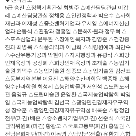
5급 승진 △정책기획관실 최방주 △예산담당관실 이갑
례 △예산담당관실 정채용 △안전정책과 박오수 △사회
재난과 이재성 △중소벤처기업과 유시영 △에너지신산
업과 손동식 △관광과 정홍일 △문화자원과 정무혁 △
스포츠산업과 윤두환 △장애인복지과 김영준 △건강증
진과 최병록 △식품의약과 이남희 △식량원예과 최만수
△수산유통가공과 박현아 △자치행정과 유광식 △희망
인재육성과 공정희 △희망인재육성과 조재술 △농업기
술원 최덕수 △농업기술원 정종모 △농업기술원 김선표
△동부지역본부 이용진 △해양수산과학원 백종채 △해
양수산과학원 최성제 △농업박물관 서인석 △도립도서
관 음영규 △도립미술관 윤영환 △국제농업박람회 박영
임 △국제농업박람회 김선국 △광양만권경제자유구역
청 장수훈 △광양만권경제자유구역청 배록순 △행정안
전부(파견) 배준 △중소벤처기업부(파견) 선준식 △국민
권익위원회(파견) 황광오 △국토교통부(파견) 홍일권 △
전남문화재단(파견) 이동명 △담양군(전출) 윤환기 △함