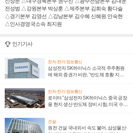
신상문 △대구경북본부 권수진 △광주전남본부 김대운
전성범 △강원본부 박상훈 △제주본부 김희숙 황다슬
△경기본부 김영선 △강남본부 김수혜 신혜원 안숙현
△인사경영국소속 최지원
인기기사
전자·전기·정보통신
삼성전자 SK하이닉스 소극적 주주환원
에 해외 증권가 비판, "반도체 호황 지속
성 의문"
전자·전기·정보통신
로이터 "삼성전자 SK하이닉스 중국 공장
용 현지 생산 반도체 장비 시험, 미국 수출
통제 대비"
건설
원전 건설 국내외서 속도 붙어, 삼성물산·