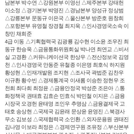
남본부 박수연 △강원본부 이영선 △제주본부 강태헌
이소정 △경기본부 박영진 △경남본부 양성규 정상범
△강릉본부 문동규 이은국 △울산본부 방준호 원창희
△포항본부 유영철 장경철 최지욱 △인사경영국소속 이
창민 채희준
4급 이동 △기획협력국 김광룡 김수현 이소윤 조우진 최
동규 한승욱 △금융통화위원회실 박나연 최연교 △비서
실 고경환 △커뮤니케이션국 한상우 △전산정보국 김영
천 △인사경영국 안동준 유철종 이은명 최호식 하지원
황성현 △인재개발원 조지현 △조사국 곽법준 김찬우
이규환 황수빈 △경제통계국 이새롬 이승한 정현우 조
천희 최다희 최정윤 △금융안정국 박성준 조은아 △통
화정책국 권태효 김효손 민효식 박민철 이지은 △금융
시장국 오경헌 윤태영 조인우 추명삼 △금융결제국 고
태호 송상현 △국제국 김윤래 문상윤 윤영진 △북경사
무소 김보성 △국제협력국 소인환 △외자운용원 권태진
김나영 이보라 최정은 △경제연구원 조유정 △부산본부