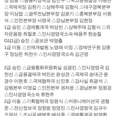
장 김웅 △금융시장국장 김인구 △국고증권실장 나승근
△국제국장 김현기 △상해주재 김형식 △대구경북본부
장 이상엽 △광주전남본부장 김윤기 △충북본부장 서원
석 △인천본부장 서명국 △강남본부장 김현정
1급 승진 △경제통계국 박성빈 △상해주재 김형식 △외
자운용원 최철호 △인사경영국소속 배용주 한승철
G1(1급) 승진 △공보관 박영출
1급 이동 △인재개발원 노영래 이정 △경제연구원 강종
구 정상돈 하천수 △인사경영국소속 김근영
2급 승진 △금융통화위원회실 성광진 △인사경영국 김
천선 △금융결제국 박진순 윤성관 △국제국 송대근 윤
경수 이현호 △국제협력국 신진호 △감사실 최광석 △
강원본부 이영길 △인천본부 권처윤 △경남본부 정원경
△인사경영국소속 류현주
2급 이동 △기획협력국 정원식 △커뮤니케이션국 권형
문 △전산정보국 장창범 정영진 △인사경영국 김규수
오경섭 △조사국 배병호 배성종 △경제통계국 박영환