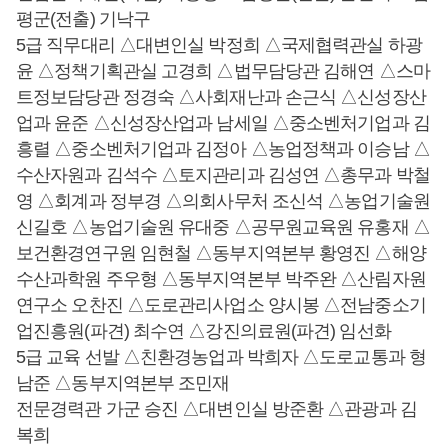
평군(전출) 기낙구
5급 직무대리 △대변인실 박정희 △국제협력관실 하광
윤 △정책기획관실 고경희 △법무담당관 김해연 △스마
트정보담당관 정경숙 △사회재난과 손근식 △신성장산
업과 윤준 △신성장산업과 남세일 △중소벤처기업과 김
흥렬 △중소벤처기업과 김정아 △농업정책과 이승남 △
수산자원과 김석수 △토지관리과 김성연 △총무과 박철
영 △회계과 정부경 △의회사무처 조신석 △농업기술원
신길호 △농업기술원 유대중 △공무원교육원 유홍재 △
보건환경연구원 임현철 △동부지역본부 황영진 △해양
수산과학원 주우형 △동부지역본부 박주완 △산림자원
연구소 오찬진 △도로관리사업소 양시봉 △전남중소기
업진흥원(파견) 최수연 △강진의료원(파견) 임선화
5급 교육 선발 △친환경농업과 박희자 △도로교통과 형
남준 △동부지역본부 조민재
전문경력관 가군 승진 △대변인실 방준환 △관광과 김
복희