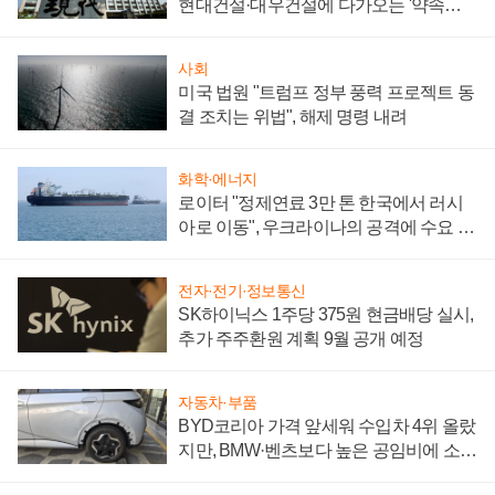
현대건설·대우건설에 다가오는 '약속의
시간'
사회
미국 법원 "트럼프 정부 풍력 프로젝트 동
결 조치는 위법", 해제 명령 내려
화학·에너지
로이터 "정제연료 3만 톤 한국에서 러시
아로 이동", 우크라이나의 공격에 수요 늘
어
전자·전기·정보통신
SK하이닉스 1주당 375원 현금배당 실시,
추가 주주환원 계획 9월 공개 예정
자동차·부품
BYD코리아 가격 앞세워 수입차 4위 올랐
지만, BMW·벤츠보다 높은 공임비에 소비
자 불만 폭발