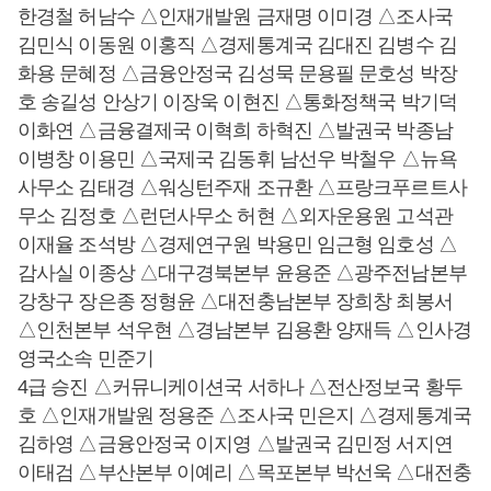
한경철 허남수 △인재개발원 금재명 이미경 △조사국
김민식 이동원 이홍직 △경제통계국 김대진 김병수 김
화용 문혜정 △금융안정국 김성묵 문용필 문호성 박장
호 송길성 안상기 이장욱 이현진 △통화정책국 박기덕
이화연 △금융결제국 이혁희 하혁진 △발권국 박종남
이병창 이용민 △국제국 김동휘 남선우 박철우 △뉴욕
사무소 김태경 △워싱턴주재 조규환 △프랑크푸르트사
무소 김정호 △런던사무소 허현 △외자운용원 고석관
이재율 조석방 △경제연구원 박용민 임근형 임호성 △
감사실 이종상 △대구경북본부 윤용준 △광주전남본부
강창구 장은종 정형윤 △대전충남본부 장희창 최봉서
△인천본부 석우현 △경남본부 김용환 양재득 △인사경
영국소속 민준기
4급 승진 △커뮤니케이션국 서하나 △전산정보국 황두
호 △인재개발원 정용준 △조사국 민은지 △경제통계국
김하영 △금융안정국 이지영 △발권국 김민정 서지연
이태검 △부산본부 이예리 △목포본부 박선욱 △대전충