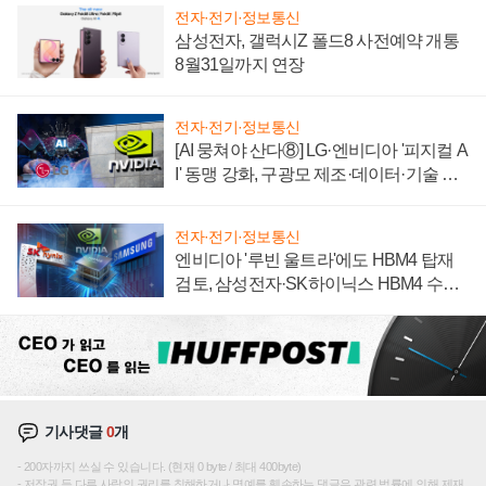
전자·전기·정보통신
삼성전자, 갤럭시Z 폴드8 사전예약 개통
8월31일까지 연장
전자·전기·정보통신
[AI 뭉쳐야 산다⑧] LG·엔비디아 '피지컬 A
I' 동맹 강화, 구광모 제조·데이터·기술 결
집해 종합 로보틱스 기업으로
전자·전기·정보통신
엔비디아 '루빈 울트라'에도 HBM4 탑재
검토, 삼성전자·SK하이닉스 HBM4 수율
에 주도권 갈린다
기사댓글
0
개
200자까지 쓰실 수 있습니다. (현재 0 byte / 최대 400byte)
저작권 등 다른 사람의 권리를 침해하거나 명예를 훼손하는 댓글은 관련 법률에 의해 제재