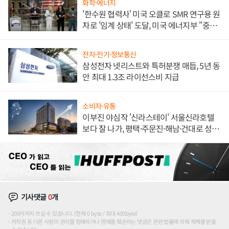
화학·에너지
'한수원 협력사' 미국 오클로 SMR 연구용 원
자로 '임계 상태' 도달, 미국 에너지부 "중요
한 이정표"
전자·전기·정보통신
삼성전자 넷리스트와 특허분쟁 매듭, 5년 동
안 최대 1.3조 라이선스비 지급
소비자·유통
이부진 야심작 '신라스테이' 서울신라호텔
보다 잘 나가, 평택·주문진·해남·건대로 성
장판 더 넓힌다
기사댓글
0
개
200자까지 쓰실 수 있습니다. (현재 0 byte / 최대 400byte)
저작권 등 다른 사람의 권리를 침해하거나 명예를 훼손하는 댓글은 관련 법률에 의해 제재를 받을