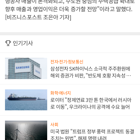
형공사 매출이 본격화되고, 수도권 중심의 주택공급 확대로
향후 매출과 영업이익은 더욱 증가할 전망”이라고 말했다.
[비즈니스포스트 조은아 기자]
인기기사
전자·전기·정보통신
삼성전자 SK하이닉스 소극적 주주환원에
해외 증권가 비판, "반도체 호황 지속성 의
문"
화학·에너지
로이터 "정제연료 3만 톤 한국에서 러시아
로 이동", 우크라이나의 공격에 수요 늘어
사회
미국 법원 "트럼프 정부 풍력 프로젝트 동결
조치는 위법", 해제 명령 내려