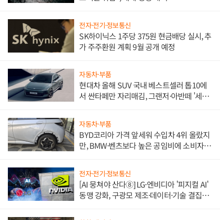
전자·전기·정보통신
SK하이닉스 1주당 375원 현금배당 실시, 추
가 주주환원 계획 9월 공개 예정
자동차·부품
현대차 올해 SUV 국내 베스트셀러 톱10에
서 싼타페만 자리매김, 그랜저·아반떼 '세단
쌍끌이'로 내수 방어
자동차·부품
BYD코리아 가격 앞세워 수입차 4위 올랐지
만, BMW·벤츠보다 높은 공임비에 소비자
불만 폭발
전자·전기·정보통신
[AI 뭉쳐야 산다⑧] LG·엔비디아 '피지컬 AI'
동맹 강화, 구광모 제조·데이터·기술 결집
해 종합 로보틱스 기업으로