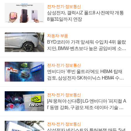
전자·전기·정보통신
삼성전자, 갤럭시Z 폴드8 사전예약 개통
8월31일까지 연장
자동차·부품
BYD코리아 가격 앞세워 수입차 4위 올랐
지만, BMW·벤츠보다 높은 공임비에 소비
자 불만 폭발
전자·전기·정보통신
엔비디아 '루빈 울트라'에도 HBM4 탑재
검토, 삼성전자·SK하이닉스 HBM4 수율
에 주도권 갈린다
전자·전기·정보통신
[AI 뭉쳐야 산다⑧] LG·엔비디아 '피지컬 A
I' 동맹 강화, 구광모 제조·데이터·기술 결
집해 종합 로보틱스 기업으로
전자·전기·정보통신
삼성전자 넷리스트와 특허분쟁 매듭, 5년