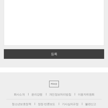
PC버전
회사소개
윤리강령
개인정보처리방침
이용자위원회
청소년보호정책
정정·반론보도
기사심의규정
불편신고