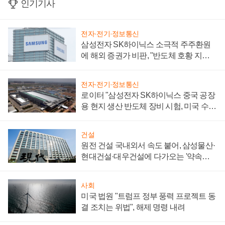
인기기사
전자·전기·정보통신
삼성전자 SK하이닉스 소극적 주주환원
에 해외 증권가 비판, "반도체 호황 지속
성 의문"
전자·전기·정보통신
로이터 "삼성전자 SK하이닉스 중국 공장
용 현지 생산 반도체 장비 시험, 미국 수출
통제 대비"
건설
원전 건설 국내외서 속도 붙어, 삼성물산·
현대건설·대우건설에 다가오는 '약속의
시간'
사회
미국 법원 "트럼프 정부 풍력 프로젝트 동
결 조치는 위법", 해제 명령 내려