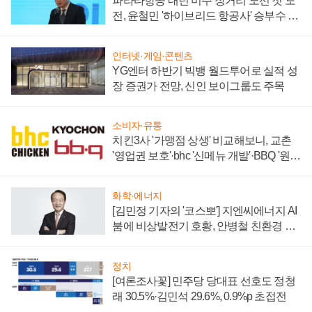
파라타항공 내년 미주 장거리 노선 첫 도
전, 윤철민 '하이브리드 항공사' 승부수 통
할까
인터넷·게임·콘텐츠
YG엔터 하반기 빅뱅 월드투어로 실적 성
장 증권가 전망, 신인 보이그룹도 주목
소비자·유통
치킨3사 '가맹점 상생' 비교해보니, 교촌
'영업권 보호'·bhc '신메뉴 개발'·BBQ '원가
부담'
화학·에너지
[김민정 기자의 '코스뽀'] 지엔씨에너지 AI
붐에 비상발전기 호황, 안병철 친환경 에
너지 발전전문기업 향한다
정치
[여론조사꽃] 민주당 당대표 선호도 정청
래 30.5%·김민석 29.6%, 0.9%p 초접전