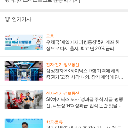
했다. [비즈니스포스트 윤종학 기자]
인기기사
금융
우체국 '매일이자 파킹통장' 5만 계좌 한
정으로 다시 출시, 최고 연 2.0% 금리
전자·전기·정보통신
삼성전자 SK하이닉스 D램 가격에 해외
증권가 '고점' 시각 나와, 장기 계약에 단점
부각
전자·전기·정보통신
SK하이닉스 노사 '성과급 주식 지급' 평행
선, 곽노정 'N% 성과급' 법적 논란 벗을지
주목
항공·물류