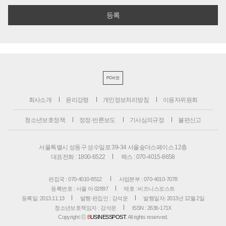
PC버전
회사소개
윤리강령
개인정보처리방침
이용자위원회
청소년보호정책
정정·반론보도
기사심의규정
불편신고
서울특별시 성동구 성수일로 39-34 서울숲더스페이스 12층
대표전화 : 1800-6522
팩스 : 070-4015-8658
편집국 : 070-4010-8512
사업본부 : 070-4010-7078
등록번호 : 서울 아 02897
제호 : 비즈니스포스트
등록일: 2013.11.13
발행·편집인 : 강석운
발행일자: 2013년 12월 2일
청소년보호책임자 : 강석운
ISSN : 2636-171X
Copyright ⓒ
B
USINESSPOST
. All rights reserved.