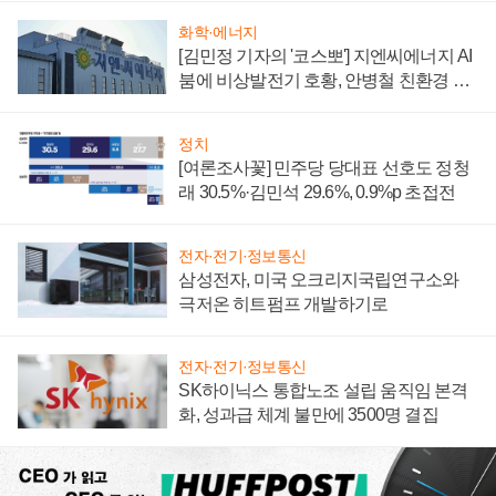
화학·에너지
[김민정 기자의 '코스뽀'] 지엔씨에너지 AI
붐에 비상발전기 호황, 안병철 친환경 에
너지 발전전문기업 향한다
정치
[여론조사꽃] 민주당 당대표 선호도 정청
래 30.5%·김민석 29.6%, 0.9%p 초접전
전자·전기·정보통신
삼성전자, 미국 오크리지국립연구소와
극저온 히트펌프 개발하기로
전자·전기·정보통신
SK하이닉스 통합노조 설립 움직임 본격
화, 성과급 체계 불만에 3500명 결집