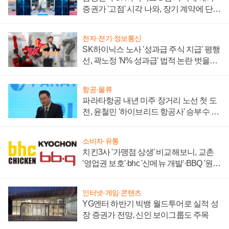
증권가 '고점' 시각 나와, 장기 계약에 단점
부각
전자·전기·정보통신
SK하이닉스 노사 '성과급 주식 지급' 평행
선, 곽노정 'N% 성과급' 법적 논란 벗을지
주목
항공·물류
파라타항공 내년 미주 장거리 노선 첫 도
전, 윤철민 '하이브리드 항공사' 승부수 통
할까
소비자·유통
치킨3사 '가맹점 상생' 비교해보니, 교촌
'영업권 보호'·bhc '신메뉴 개발'·BBQ '원가
부담'
인터넷·게임·콘텐츠
YG엔터 하반기 빅뱅 월드투어로 실적 성
장 증권가 전망, 신인 보이그룹도 주목