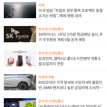
사회
미국 법원 "트럼프 정부 풍력 프로젝트 동결
조치는 위법", 해제 명령 내려
전자·전기·정보통신
SK하이닉스 1주당 375원 현금배당 실시, 추
가 주주환원 계획 9월 공개 예정
전자·전기·정보통신
삼성전자, 갤럭시Z 폴드8 사전예약 개통 8
월31일까지 연장
자동차·부품
BYD코리아 가격 앞세워 수입차 4위 올랐지
만, BMW·벤츠보다 높은 공임비에 소비자
불만 폭발
전자·전기·정보통신
[AI 뭉쳐야 산다⑧] LG·엔비디아 '피지컬 AI'