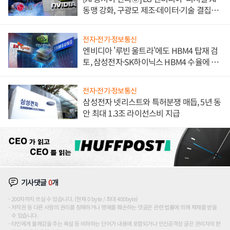
동맹 강화, 구광모 제조·데이터·기술 결집
해 종합 로보틱스 기업으로
전자·전기·정보통신
엔비디아 '루빈 울트라'에도 HBM4 탑재 검
토, 삼성전자·SK하이닉스 HBM4 수율에 주
도권 갈린다
전자·전기·정보통신
삼성전자 넷리스트와 특허분쟁 매듭, 5년 동
안 최대 1.3조 라이선스비 지급
기사댓글
0
개
200자까지 쓰실 수 있습니다. (현재 0 byte / 최대 400byte)
저작권 등 다른 사람의 권리를 침해하거나 명예를 훼손하는 댓글은 관련 법률에 의해 제재를 받을
수 있습니다.
타인에게 불쾌감을 주는 욕설 등 비하하는 단어가 내용에 포함되거나 인신공격성 글은 관리자의 판