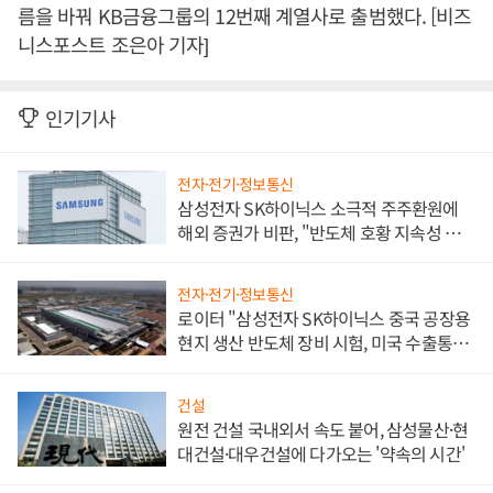
름을 바꿔 KB금융그룹의 12번째 계열사로 출범했다. [비즈
니스포스트 조은아 기자]
인기기사
전자·전기·정보통신
삼성전자 SK하이닉스 소극적 주주환원에
해외 증권가 비판, "반도체 호황 지속성 의
문"
전자·전기·정보통신
로이터 "삼성전자 SK하이닉스 중국 공장용
현지 생산 반도체 장비 시험, 미국 수출통제
대비"
건설
원전 건설 국내외서 속도 붙어, 삼성물산·현
대건설·대우건설에 다가오는 '약속의 시간'