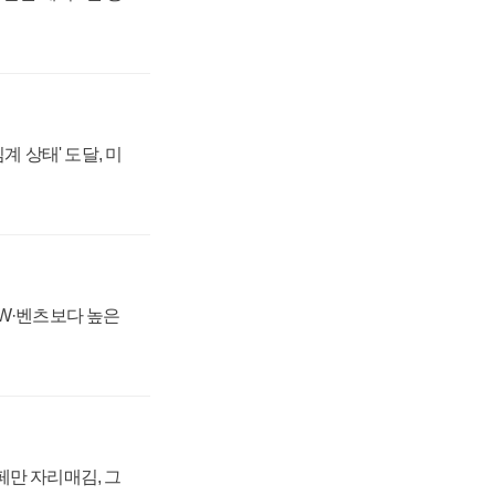
계 상태' 도달, 미
MW·벤츠보다 높은
페만 자리매김, 그