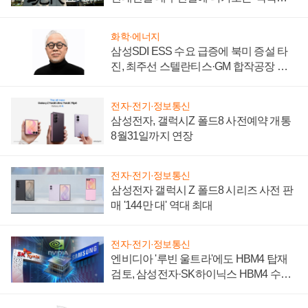
시간'
화학·에너지
삼성SDI ESS 수요 급증에 북미 증설 타
진, 최주선 스텔란티스·GM 합작공장 건
설 재추진하나
전자·전기·정보통신
삼성전자, 갤럭시Z 폴드8 사전예약 개통
8월31일까지 연장
전자·전기·정보통신
삼성전자 갤럭시 Z 폴드8 시리즈 사전 판
매 '144만 대' 역대 최대
전자·전기·정보통신
엔비디아 '루빈 울트라'에도 HBM4 탑재
검토, 삼성전자·SK하이닉스 HBM4 수율
에 주도권 갈린다