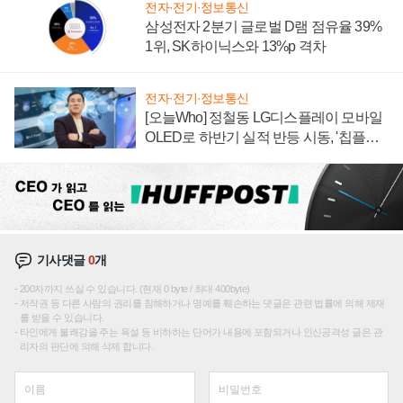
전자·전기·정보통신
삼성전자 2분기 글로벌 D램 점유율 39%
1위, SK하이닉스와 13%p 격차
전자·전기·정보통신
[오늘Who] 정철동 LG디스플레이 모바일
OLED로 하반기 실적 반등 시동, '칩플레
이션'에 가격 인하 압박은 부담
기사댓글
0
개
200자까지 쓰실 수 있습니다. (현재 0 byte / 최대 400byte)
저작권 등 다른 사람의 권리를 침해하거나 명예를 훼손하는 댓글은 관련 법률에 의해 제재
를 받을 수 있습니다.
타인에게 불쾌감을 주는 욕설 등 비하하는 단어가 내용에 포함되거나 인신공격성 글은 관
리자의 판단에 의해 삭제 합니다.