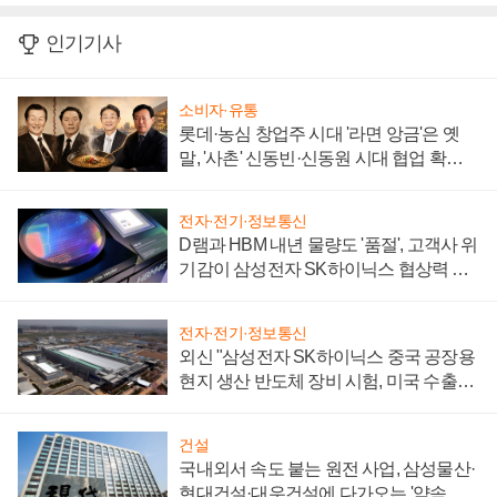
인기기사
소비자·유통
롯데·농심 창업주 시대 '라면 앙금'은 옛
말, '사촌' 신동빈·신동원 시대 협업 확대
일로
전자·전기·정보통신
D램과 HBM 내년 물량도 '품절', 고객사 위
기감이 삼성전자 SK하이닉스 협상력 더
키워
전자·전기·정보통신
외신 "삼성전자 SK하이닉스 중국 공장용
현지 생산 반도체 장비 시험, 미국 수출통
제 대비"
건설
국내외서 속도 붙는 원전 사업, 삼성물산·
현대건설·대우건설에 다가오는 '약속의