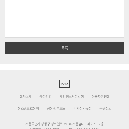
PC버전
회사소개
윤리강령
개인정보처리방침
이용자위원회
청소년보호정책
정정·반론보도
기사심의규정
불편신고
서울특별시 성동구 성수일로 39-34 서울숲더스페이스 12층