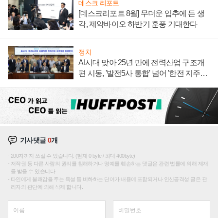
데스크 리포트
[데스크리포트 8월] 무더운 입추에 든 생
각, 제약바이오 하반기 훈풍 기대한다
정치
AI시대 맞아 25년 만에 전력산업 구조개
편 시동, '발전5사 통합' 넘어 '한전 지주사'
재편론도
기사댓글
0
개
200자까지 쓰실 수 있습니다. (현재 0 byte / 최대 400byte)
저작권 등 다른 사람의 권리를 침해하거나 명예를 훼손하는 댓글은 관련 법률에 의해 제재
를 받을 수 있습니다.
타인에게 불쾌감을 주는 욕설 등 비하하는 단어가 내용에 포함되거나 인신공격성 글은 관
리자의 판단에 의해 삭제 합니다.