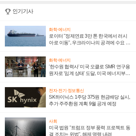
인기기사
화학·에너지
로이터 "정제연료 3만 톤 한국에서 러시
아로 이동", 우크라이나의 공격에 수요 늘
어
화학·에너지
'한수원 협력사' 미국 오클로 SMR 연구용
원자로 '임계 상태' 도달, 미국 에너지부
"중요한 이정표"
전자·전기·정보통신
SK하이닉스 1주당 375원 현금배당 실시,
추가 주주환원 계획 9월 공개 예정
사회
미국 법원 "트럼프 정부 풍력 프로젝트 동
결 조치는 위법", 해제 명령 내려