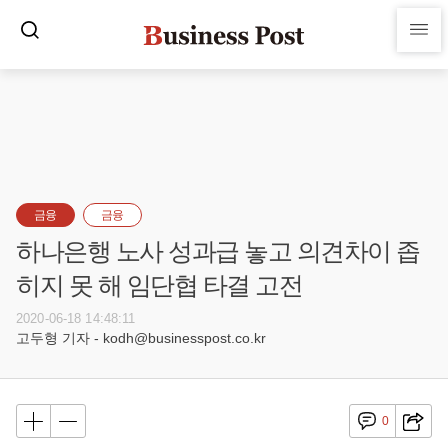
금융
금융
하나은행 노사 성과급 놓고 의견차이 좁
히지 못 해 임단협 타결 고전
2020-06-18 14:48:11
고두형 기자 - kodh@businesspost.co.kr
0