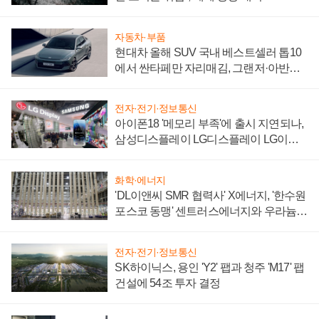
자동차·부품
현대차 올해 SUV 국내 베스트셀러 톱10
에서 싼타페만 자리매김, 그랜저·아반떼
'세단 쌍끌이'로 내수 방어
전자·전기·정보통신
아이폰18 '메모리 부족'에 출시 지연되나,
삼성디스플레이 LG디스플레이 LG이노
텍 '탈애플' 수익 다각화 속도
화학·에너지
'DL이앤씨 SMR 협력사' X에너지, '한수원
포스코 동맹' 센트러스에너지와 우라늄
계약 체결
전자·전기·정보통신
SK하이닉스, 용인 'Y2' 팹과 청주 'M17' 팹
건설에 54조 투자 결정