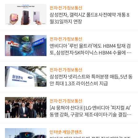
전자·전기·정보통신
삼성전자, 갤럭시Z 폴드8 사전예약 개통 8
월31일까지 연장
전자·전기·정보통신
엔비디아 '루빈 울트라'에도 HBM4 탑재 검
토, 삼성전자·SK하이닉스 HBM4 수율에 주
도권 갈린다
전자·전기·정보통신
삼성전자 넷리스트와 특허분쟁 매듭, 5년 동
안 최대 1.3조 라이선스비 지급
전자·전기·정보통신
[AI 뭉쳐야 산다⑧] LG·엔비디아 '피지컬 AI'
동맹 강화, 구광모 제조·데이터·기술 결집
해 종합 로보틱스 기업으로
인터넷·게임·콘텐츠