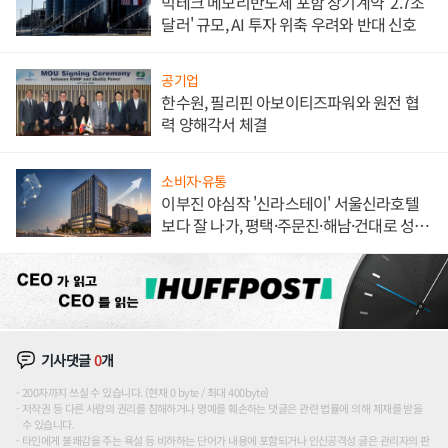
빅테크 메모리반도체 포함 장기계약 '2.7조
달러' 규모, AI 투자 위축 우려와 반대 신호
공기업
한수원, 필리핀 아보이티즈파워와 원전 협
력 양해각서 체결
소비자·유통
이부진 야심작 '신라스테이' 서울신라호텔
보다 잘 나가, 평택·주문진·해남·건대로 성
장판 더 넓힌다
기사댓글
0
개
200자까지 쓰실 수 있습니다. (현재 0 byte / 최대 400byte)
저작권 등 다른 사람의 권리를 침해하거나 명예를 훼손하는 댓글은 관련 법률에 의해 제재를 받을
수 있습니다.
타인에게 불쾌감을 주는 욕설 등 비하하는 단어가 내용에 포함되거나 인신공격성 글은 관리자의 판