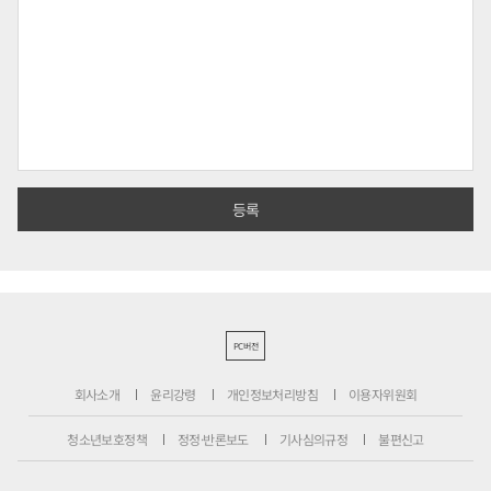
PC버전
회사소개
윤리강령
개인정보처리방침
이용자위원회
청소년보호정책
정정·반론보도
기사심의규정
불편신고