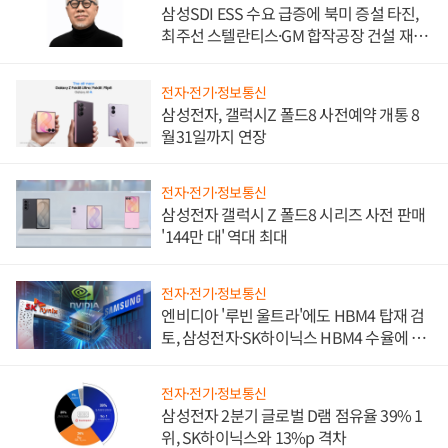
삼성SDI ESS 수요 급증에 북미 증설 타진,
최주선 스텔란티스·GM 합작공장 건설 재추
진하나
전자·전기·정보통신
삼성전자, 갤럭시Z 폴드8 사전예약 개통 8
월31일까지 연장
전자·전기·정보통신
삼성전자 갤럭시 Z 폴드8 시리즈 사전 판매
'144만 대' 역대 최대
전자·전기·정보통신
엔비디아 '루빈 울트라'에도 HBM4 탑재 검
토, 삼성전자·SK하이닉스 HBM4 수율에 주
도권 갈린다
전자·전기·정보통신
삼성전자 2분기 글로벌 D램 점유율 39% 1
위, SK하이닉스와 13%p 격차