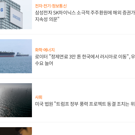
전자·전기·정보통신
삼성전자 SK하이닉스 소극적 주주환원에 해외 증권가 
지속성 의문"
화학·에너지
로이터 "정제연료 3만 톤 한국에서 러시아로 이동",
수요 늘어
사회
미국 법원 "트럼프 정부 풍력 프로젝트 동결 조치는 위