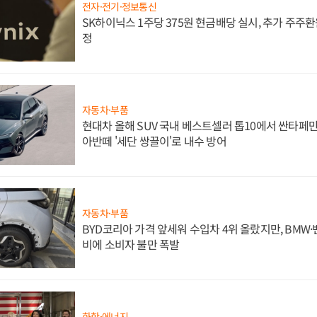
전자·전기·정보통신
SK하이닉스 1주당 375원 현금배당 실시, 추가 주주환
정
자동차·부품
현대차 올해 SUV 국내 베스트셀러 톱10에서 싼타페만
아반떼 '세단 쌍끌이'로 내수 방어
자동차·부품
BYD코리아 가격 앞세워 수입차 4위 올랐지만, BMW
비에 소비자 불만 폭발
화학·에너지