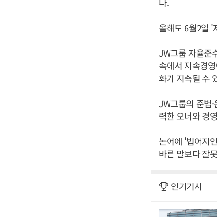
다.
올해도 6월2일 '
JW그룹 자율준
속에서 지속경영에
화가 지속될 수 
JW그룹의 준법·
력한 오너와 경영
논어에 '법어지언
바른 말보다 잘못
인기기사