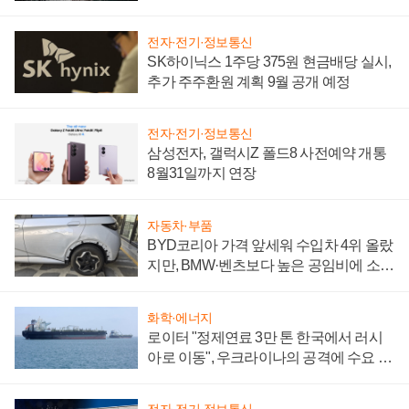
전자·전기·정보통신
SK하이닉스 1주당 375원 현금배당 실시,
추가 주주환원 계획 9월 공개 예정
전자·전기·정보통신
삼성전자, 갤럭시Z 폴드8 사전예약 개통
8월31일까지 연장
자동차·부품
BYD코리아 가격 앞세워 수입차 4위 올랐
지만, BMW·벤츠보다 높은 공임비에 소비
자 불만 폭발
화학·에너지
로이터 "정제연료 3만 톤 한국에서 러시
아로 이동", 우크라이나의 공격에 수요 늘
어