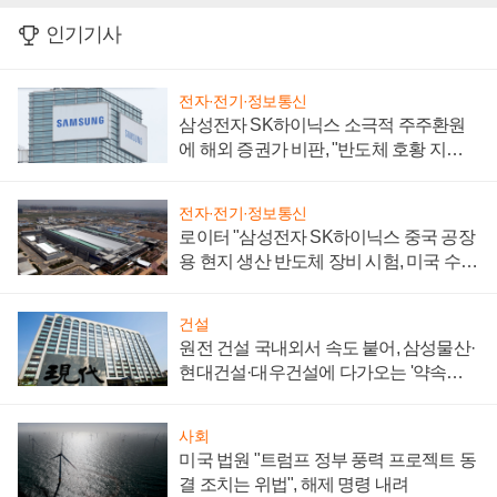
인기기사
전자·전기·정보통신
삼성전자 SK하이닉스 소극적 주주환원
에 해외 증권가 비판, "반도체 호황 지속
성 의문"
전자·전기·정보통신
로이터 "삼성전자 SK하이닉스 중국 공장
용 현지 생산 반도체 장비 시험, 미국 수출
통제 대비"
건설
원전 건설 국내외서 속도 붙어, 삼성물산·
현대건설·대우건설에 다가오는 '약속의
시간'
사회
미국 법원 "트럼프 정부 풍력 프로젝트 동
결 조치는 위법", 해제 명령 내려