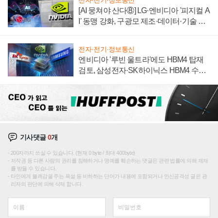
전자·전기·정보통신
[AI 뭉쳐야 산다⑧] LG·엔비디아 '피지컬 A
I' 동맹 강화, 구광모 제조·데이터·기술 결
집해 종합 로보틱스 기업으로
전자·전기·정보통신
엔비디아 '루빈 울트라'에도 HBM4 탑재
검토, 삼성전자·SK하이닉스 HBM4 수율
에 주도권 갈린다
기사댓글
0
개
200자까지 쓰실 수 있습니다. (현재 0 byte / 최대 400byte)
저작권 등 다른 사람의 권리를 침해하거나 명예를 훼손하는 댓글은 관련 법률에 의해 제재
를 받을 수 있습니다.
타인에게 불쾌감을 주는 욕설 등 비하하는 단어가 내용에 포함되거나 인신공격성 글은 관
리자의 판단에 의해 삭제 합니다.