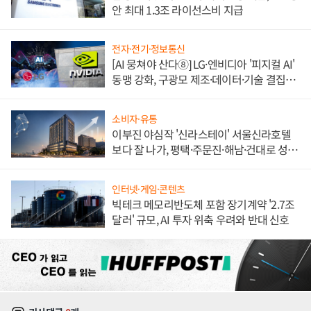
안 최대 1.3조 라이선스비 지급
전자·전기·정보통신
[AI 뭉쳐야 산다⑧] LG·엔비디아 '피지컬 AI'
동맹 강화, 구광모 제조·데이터·기술 결집
해 종합 로보틱스 기업으로
소비자·유통
이부진 야심작 '신라스테이' 서울신라호텔
보다 잘 나가, 평택·주문진·해남·건대로 성
장판 더 넓힌다
인터넷·게임·콘텐츠
빅테크 메모리반도체 포함 장기계약 '2.7조
달러' 규모, AI 투자 위축 우려와 반대 신호