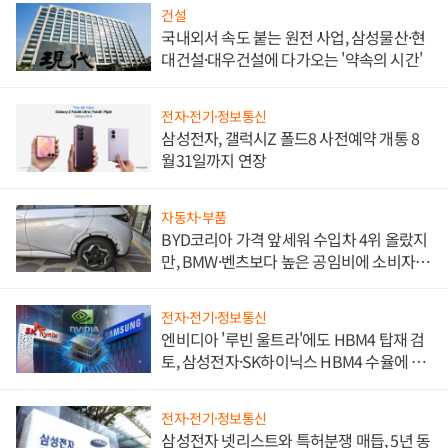
건설
국내외서 속도 붙는 원전 사업, 삼성물산·현
대건설·대우건설에 다가오는 '약속의 시간'
전자·전기·정보통신
삼성전자, 갤럭시Z 폴드8 사전예약 개통 8
월31일까지 연장
자동차·부품
BYD코리아 가격 앞세워 수입차 4위 올랐지
만, BMW·벤츠보다 높은 공임비에 소비자
불만 폭발
전자·전기·정보통신
엔비디아 '루빈 울트라'에도 HBM4 탑재 검
토, 삼성전자·SK하이닉스 HBM4 수율에 주
도권 갈린다
전자·전기·정보통신
삼성전자 넷리스트와 특허분쟁 매듭, 5년 동