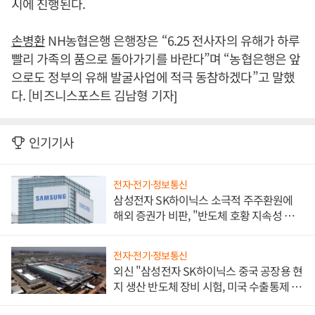
시에 진행된다.
손병환
NH농협은행 은행장은 “6.25 전사자의 유해가 하루
빨리 가족의 품으로 돌아가기를 바란다”며 “농협은행은 앞
으로도 정부의 유해 발굴사업에 적극 동참하겠다”고 말했
다. [비즈니스포스트 김남형 기자]
인기기사
전자·전기·정보통신
삼성전자 SK하이닉스 소극적 주주환원에
해외 증권가 비판, "반도체 호황 지속성 의
문"
전자·전기·정보통신
외신 "삼성전자 SK하이닉스 중국 공장용 현
지 생산 반도체 장비 시험, 미국 수출통제 대
비"