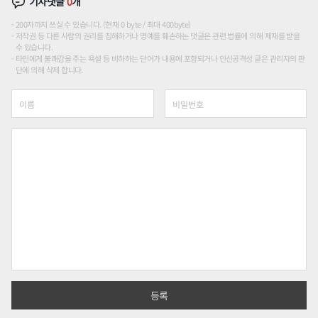
기사댓글
0
개
200자까지 쓰실 수 있습니다. (현재 0 byte / 최대 400byte)
저작권 등 다른 사람의 권리를 침해하거나 명예를 훼손하는 댓글은 관련 법률에 의해 제재를 받을
수 있습니다.
타인에게 불쾌감을 주는 욕설 등 비하하는 단어가 내용에 포함되거나 인신공격성 글은 관리자의 판
단에 의해 삭제 합니다.