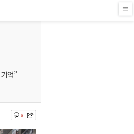
 기억”
0