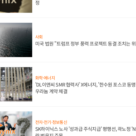
정
사회
미국 법원 "트럼프 정부 풍력 프로젝트 동결 조치는 위
화학·에너지
'DL이앤씨 SMR 협력사' X에너지, '한수원 포스코 
우라늄 계약 체결
전자·전기·정보통신
SK하이닉스 노사 '성과급 주식지급' 평행선, 곽노정 'N
란 벗을지 주목