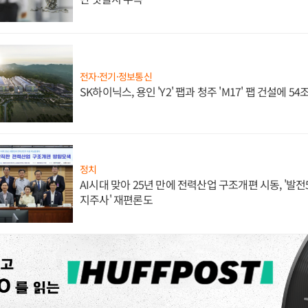
전자·전기·정보통신
SK하이닉스, 용인 'Y2' 팹과 청주 'M17' 팹 건설에 5
정치
AI시대 맞아 25년 만에 전력산업 구조개편 시동, '발전5
지주사' 재편론도