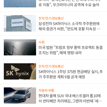
로 이동", 우크라이나의 공격에 수요 늘어
전자·전기·정보통신
삼성전자 SK하이닉스 소극적 주주환원에
해외 증권가 비판, "반도체 호황 지속성 의
문"
사회
미국 법원 "트럼프 정부 풍력 프로젝트 동결
조치는 위법", 해제 명령 내려
전자·전기·정보통신
SK하이닉스 1주당 375원 현금배당 실시, 추
가 주주환원 계획 9월 공개 예정
자동차·부품
현대차 올해 SUV 국내 베스트셀러 톱10에
서 싼타페만 자리매김, 그랜저·아반떼 '세단
쌍끌이'로 내수 방어