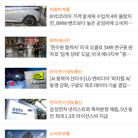
자동차·부품
BYD코리아 가격 앞세워 수입차 4위 올랐지
만, BMW·벤츠보다 높은 공임비에 소비자
불만 폭발
화학·에너지
'한수원 협력사' 미국 오클로 SMR 연구용 원
자로 '임계 상태' 도달, 미국 에너지부 "중요
한 이정표"
전자·전기·정보통신
[AI 뭉쳐야 산다⑧] LG·엔비디아 '피지컬 AI'
동맹 강화, 구광모 제조·데이터·기술 결집
해 종합 로보틱스 기업으로
전자·전기·정보통신
삼성전자 넷리스트와 특허분쟁 매듭, 5년 동
안 최대 1.3조 라이선스비 지급
소비자·유통