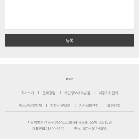
PC버전
회사소개
윤리강령
개인정보처리방침
이용자위원회
청소년보호정책
정정·반론보도
기사심의규정
불편신고
서울특별시 성동구 성수일로 39-34 서울숲더스페이스 12층
대표전화 : 1800-6522
팩스 : 070-4015-8658