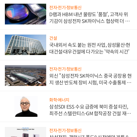
전자·전기·정보통신
D램과 HBM 내년 물량도 '품절', 고객사 위
기감이 삼성전자 SK하이닉스 협상력 더 키
워
건설
국내외서 속도 붙는 원전 사업, 삼성물산·현
대건설·대우건설에 다가오는 '약속의 시간'
전자·전기·정보통신
외신 "삼성전자 SK하이닉스 중국 공장용 현
지 생산 반도체 장비 시험, 미국 수출통제 대
비"
화학·에너지
삼성SDI ESS 수요 급증에 북미 증설 타진,
최주선 스텔란티스·GM 합작공장 건설 재추
진하나
전자·전기·정보통신