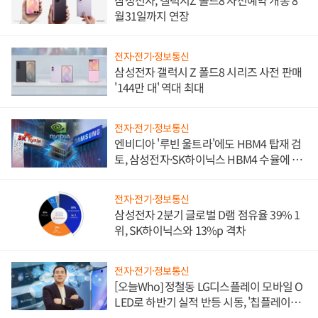
삼성전자, 갤럭시Z 폴드8 사전예약 개통 8
월31일까지 연장
전자·전기·정보통신
삼성전자 갤럭시 Z 폴드8 시리즈 사전 판매
'144만 대' 역대 최대
전자·전기·정보통신
엔비디아 '루빈 울트라'에도 HBM4 탑재 검
토, 삼성전자·SK하이닉스 HBM4 수율에 주
도권 갈린다
전자·전기·정보통신
삼성전자 2분기 글로벌 D램 점유율 39% 1
위, SK하이닉스와 13%p 격차
전자·전기·정보통신
[오늘Who] 정철동 LG디스플레이 모바일 O
LED로 하반기 실적 반등 시동, '칩플레이
션'에 가격 인하 압박은 부담