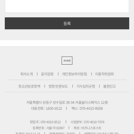
PC버전
회사소개
윤리강령
개인정보처리방침
이용자위원회
청소년보호정책
정정·반론보도
기사심의규정
불편신고
서울특별시 성동구 성수일로 39-34 서울숲더스페이스 12층
대표전화 : 1800-6522
팩스 : 070-4015-8658
편집국 : 070-4010-8512
사업본부 : 070-4010-7078
등록번호 : 서울 아 02897
제호 : 비즈니스포스트
등록일: 2013.11.13
발행·편집인 : 강석운
발행일자: 2013년 12월 2일