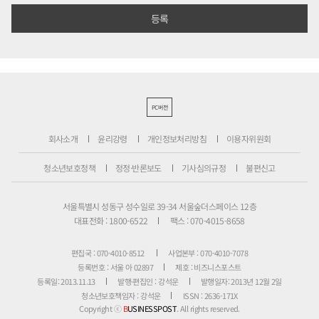
PC버전
회사소개
윤리강령
개인정보처리방침
이용자위원회
청소년보호정책
정정·반론보도
기사심의규정
불편신고
서울특별시 성동구 성수일로 39-34 서울숲더스페이스 12층
대표전화 : 1800-6522
팩스 : 070-4015-8658
편집국 : 070-4010-8512
사업본부 : 070-4010-7078
등록번호 : 서울 아 02897
제호 : 비즈니스포스트
등록일: 2013.11.13
발행·편집인 : 강석운
발행일자: 2013년 12월 2일
청소년보호책임자 : 강석운
ISSN : 2636-171X
Copyright ⓒ
B
USINESSPOST
. All rights reserved.