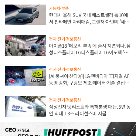
자동차·부품
현대차 올해 SUV 국내 베스트셀러 톱10에
서 싼타페만 자리매김, 그랜저·아반떼 '세단
쌍끌이'로 내수 방어
전자·전기·정보통신
아이폰18 '메모리 부족'에 출시 지연되나, 삼
성디스플레이 LG디스플레이 LG이노텍 '탈
애플' 수익 다각화 속도
전자·전기·정보통신
[AI 뭉쳐야 산다⑧] LG·엔비디아 '피지컬 AI'
동맹 강화, 구광모 제조·데이터·기술 결집
해 종합 로보틱스 기업으로
전자·전기·정보통신
삼성전자 넷리스트와 특허분쟁 매듭, 5년 동
안 최대 1.3조 라이선스비 지급