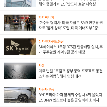
해외 증권가 비판, "반도체 호황 지속성 의
문"
화학·에너지
'한수원 협력사' 미국 오클로 SMR 연구용 원
자로 '임계 상태' 도달, 미국 에너지부 "중요
한 이정표"
전자·전기·정보통신
SK하이닉스 1주당 375원 현금배당 실시, 추
가 주주환원 계획 9월 공개 예정
사회
미국 법원 "트럼프 정부 풍력 프로젝트 동결
조치는 위법", 해제 명령 내려
자동차·부품
BYD코리아 가격 앞세워 수입차 4위 올랐지
만, BMW·벤츠보다 높은 공임비에 소비자
불만 폭발