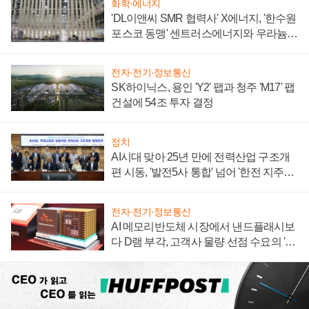
화학·에너지
'DL이앤씨 SMR 협력사' X에너지, '한수원
포스코 동맹' 센트러스에너지와 우라늄
계약 체결
전자·전기·정보통신
SK하이닉스, 용인 'Y2' 팹과 청주 'M17' 팹
건설에 54조 투자 결정
정치
AI시대 맞아 25년 만에 전력산업 구조개
편 시동, '발전5사 통합' 넘어 '한전 지주사'
재편론도
전자·전기·정보통신
AI 메모리반도체 시장에서 낸드플래시보
다 D램 부각, 고객사 물량 선점 수요의 '우
선순위'