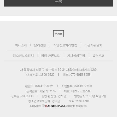
PC버전
회사소개
윤리강령
개인정보처리방침
이용자위원회
청소년보호정책
정정·반론보도
기사심의규정
불편신고
서울특별시 성동구 성수일로 39-34 서울숲더스페이스 12층
대표전화 : 1800-6522
팩스 : 070-4015-8658
편집국 : 070-4010-8512
사업본부 : 070-4010-7078
등록번호 : 서울 아 02897
제호 : 비즈니스포스트
등록일: 2013.11.13
발행·편집인 : 강석운
발행일자: 2013년 12월 2일
청소년보호책임자 : 강석운
ISSN : 2636-171X
Copyright ⓒ
B
USINESSPOST
. All rights reserved.