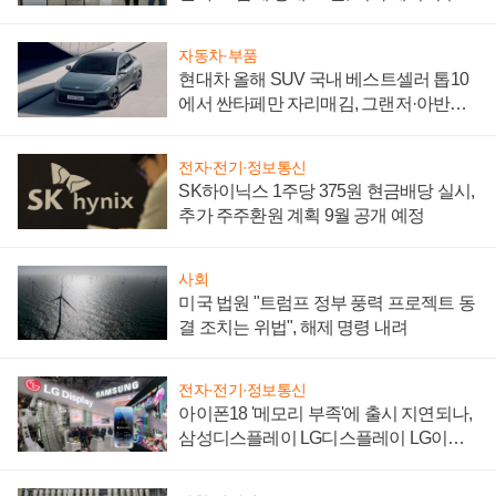
"중요한 이정표"
자동차·부품
현대차 올해 SUV 국내 베스트셀러 톱10
에서 싼타페만 자리매김, 그랜저·아반떼
'세단 쌍끌이'로 내수 방어
전자·전기·정보통신
SK하이닉스 1주당 375원 현금배당 실시,
추가 주주환원 계획 9월 공개 예정
사회
미국 법원 "트럼프 정부 풍력 프로젝트 동
결 조치는 위법", 해제 명령 내려
전자·전기·정보통신
아이폰18 '메모리 부족'에 출시 지연되나,
삼성디스플레이 LG디스플레이 LG이노
텍 '탈애플' 수익 다각화 속도