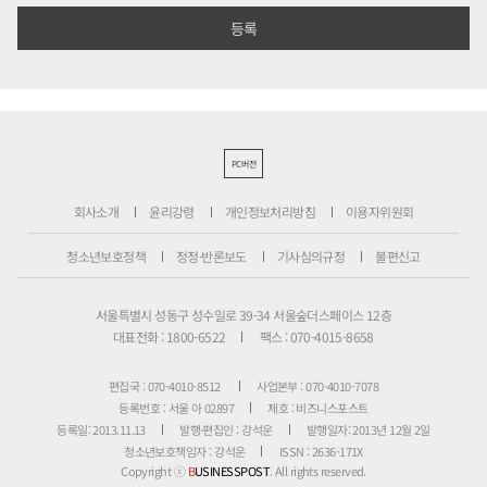
PC버전
회사소개
윤리강령
개인정보처리방침
이용자위원회
청소년보호정책
정정·반론보도
기사심의규정
불편신고
서울특별시 성동구 성수일로 39-34 서울숲더스페이스 12층
대표전화 : 1800-6522
팩스 : 070-4015-8658
편집국 : 070-4010-8512
사업본부 : 070-4010-7078
등록번호 : 서울 아 02897
제호 : 비즈니스포스트
등록일: 2013.11.13
발행·편집인 : 강석운
발행일자: 2013년 12월 2일
청소년보호책임자 : 강석운
ISSN : 2636-171X
Copyright ⓒ
B
USINESSPOST
. All rights reserved.