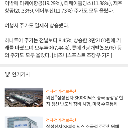
이밖에 티웨이항공(19.29%), 티웨이홀딩스(11.88%), 제주
항공(20.33%), 에어부산(11.73%) 주가도 모두 올랐다.
여행사 주가도 일제히 상승했다.
하나투어 주가는 전날보다 8.45% 상승한 3만2100원에 거
래를 마쳤으며 모두투어(7.44%), 롯데관광개발(5.69%) 등
의 주가도 모두 올랐다. [비즈니스포스트 조장우 기자]
인기기사
전자·전기·정보통신
외신 "삼성전자 SK하이닉스 중국 공장용 현
지 생산 반도체 장비 시험, 미국 수출통제 대
비"
전자·전기·정보통신
삼성전자 SK하이닉스 소극적 주주환원에