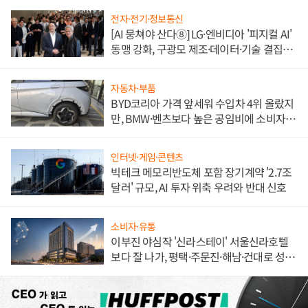
전자·전기·정보통신
[AI 뭉쳐야 산다⑧] LG·엔비디아 '피지컬 AI'
동맹 강화, 구광모 제조·데이터·기술 결집
해 종합 로보틱스 기업으로
자동차·부품
BYD코리아 가격 앞세워 수입차 4위 올랐지
만, BMW·벤츠보다 높은 공임비에 소비자
불만 폭발
인터넷·게임·콘텐츠
빅테크 메모리반도체 포함 장기계약 '2.7조
달러' 규모, AI 투자 위축 우려와 반대 신호
소비자·유통
이부진 야심작 '신라스테이' 서울신라호텔
보다 잘 나가, 평택·주문진·해남·건대로 성
장판 더 넓힌다