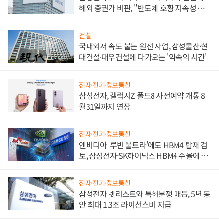
해외 증권가 비판, "반도체 호황 지속성 의
문"
건설
국내외서 속도 붙는 원전 사업, 삼성물산·현
대건설·대우건설에 다가오는 '약속의 시간'
전자·전기·정보통신
삼성전자, 갤럭시Z 폴드8 사전예약 개통 8
월31일까지 연장
전자·전기·정보통신
엔비디아 '루빈 울트라'에도 HBM4 탑재 검
토, 삼성전자·SK하이닉스 HBM4 수율에 주
도권 갈린다
전자·전기·정보통신
삼성전자 넷리스트와 특허분쟁 매듭, 5년 동
안 최대 1.3조 라이선스비 지급