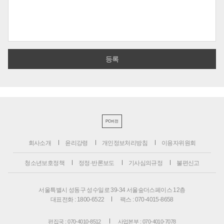
PC버전
회사소개
윤리강령
개인정보처리방침
이용자위원회
청소년보호정책
정정·반론보도
기사심의규정
불편신고
서울특별시 성동구 성수일로 39-34 서울숲더스페이스 12층
대표전화 : 1800-6522
팩스 : 070-4015-8658
편집국 : 070-4010-8512
사업본부 : 070-4010-7078