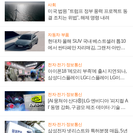
사회
미국 법원 "트럼프 정부 풍력 프로젝트 동
결 조치는 위법", 해제 명령 내려
자동차·부품
현대차 올해 SUV 국내 베스트셀러 톱10
에서 싼타페만 자리매김, 그랜저·아반떼
'세단 쌍끌이'로 내수 방어
전자·전기·정보통신
아이폰18 '메모리 부족'에 출시 지연되나,
삼성디스플레이 LG디스플레이 LG이노
텍 '탈애플' 수익 다각화 속도
전자·전기·정보통신
[AI 뭉쳐야 산다⑧] LG·엔비디아 '피지컬 A
I' 동맹 강화, 구광모 제조·데이터·기술 결
집해 종합 로보틱스 기업으로
전자·전기·정보통신
삼성전자 넷리스트와 특허분쟁 매듭, 5년