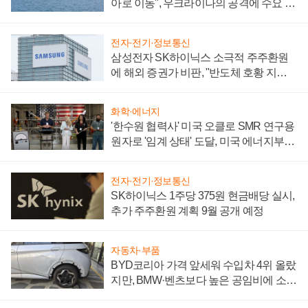
아로 이동", 우크라이나의 공격에 수요 늘
어
전자·전기·정보통신
삼성전자 SK하이닉스 소극적 주주환원
에 해외 증권가 비판, "반도체 호황 지속
성 의문"
화학·에너지
'한수원 협력사' 미국 오클로 SMR 연구용
원자로 '임계 상태' 도달, 미국 에너지부
"중요한 이정표"
전자·전기·정보통신
SK하이닉스 1주당 375원 현금배당 실시,
추가 주주환원 계획 9월 공개 예정
자동차·부품
BYD코리아 가격 앞세워 수입차 4위 올랐
지만, BMW·벤츠보다 높은 공임비에 소비
자 불만 폭발