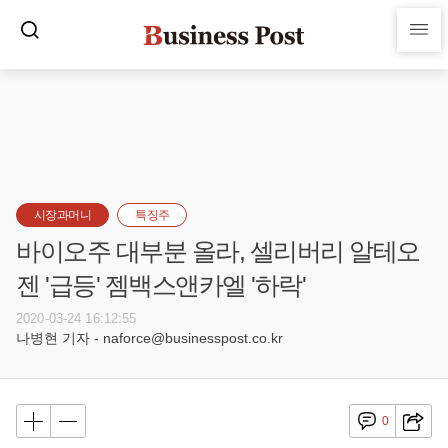
시장과머니
특징주
바이오주 대부분 올라, 셀리버리 알테오
젠 '급등' 젬백스앤카엘 '하락'
2020-03-24 16:12:55
나병현 기자 - naforce@businesspost.co.kr
0