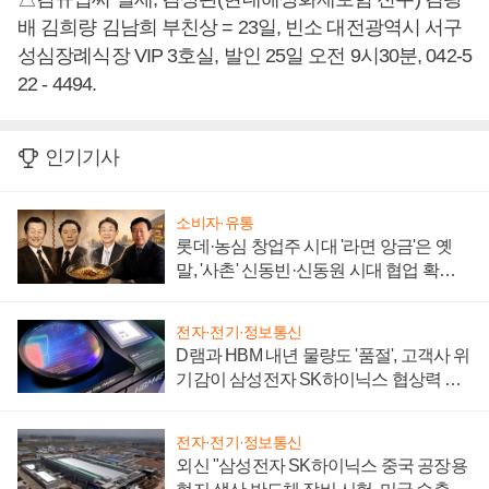
배 김희량 김남희 부친상 = 23일, 빈소 대전광역시 서구
성심장례식장 VIP 3호실, 발인 25일 오전 9시30분, 042-5
22 - 4494.
인기기사
소비자·유통
롯데·농심 창업주 시대 '라면 앙금'은 옛
말, '사촌' 신동빈·신동원 시대 협업 확대
일로
전자·전기·정보통신
D램과 HBM 내년 물량도 '품절', 고객사 위
기감이 삼성전자 SK하이닉스 협상력 더
키워
전자·전기·정보통신
외신 "삼성전자 SK하이닉스 중국 공장용