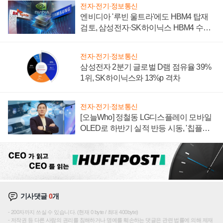
전자·전기·정보통신
엔비디아 '루빈 울트라'에도 HBM4 탑재
검토, 삼성전자·SK하이닉스 HBM4 수율
에 주도권 갈린다
전자·전기·정보통신
삼성전자 2분기 글로벌 D램 점유율 39%
1위, SK하이닉스와 13%p 격차
전자·전기·정보통신
[오늘Who] 정철동 LG디스플레이 모바일
OLED로 하반기 실적 반등 시동, '칩플레
이션'에 가격 인하 압박은 부담
기사댓글
0
개
200자까지 쓰실 수 있습니다. (현재 0 byte / 최대 400byte)
저작권 등 다른 사람의 권리를 침해하거나 명예를 훼손하는 댓글은 관련 법률에 의해 제재