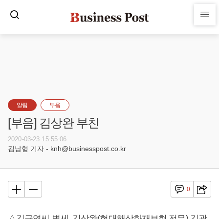
알림
부음
[부음] 김상완 부친
2020-03-23 15:55:06
김남형 기자 - knh@businesspost.co.kr
0
△김규엽씨 별세, 김상완(현대해상화재보험 전무) 김광