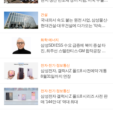
현지 생산 반도체 장비 시험, 미국 수출통
제 대비"
건설
국내외서 속도 붙는 원전 사업, 삼성물산·
현대건설·대우건설에 다가오는 '약속의
시간'
화학·에너지
삼성SDI ESS 수요 급증에 북미 증설 타
진, 최주선 스텔란티스·GM 합작공장 건
설 재추진하나
전자·전기·정보통신
삼성전자, 갤럭시Z 폴드8 사전예약 개통
8월31일까지 연장
전자·전기·정보통신
삼성전자 갤럭시 Z 폴드8 시리즈 사전 판
매 '144만 대' 역대 최대