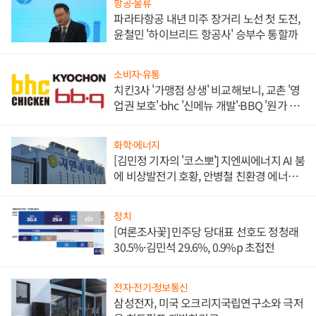
항공·물류
파라타항공 내년 미주 장거리 노선 첫 도전,
윤철민 '하이브리드 항공사' 승부수 통할까
소비자·유통
치킨3사 '가맹점 상생' 비교해보니, 교촌 '영
업권 보호'·bhc '신메뉴 개발'·BBQ '원가 부
담'
화학·에너지
[김민정 기자의 '코스뽀'] 지엔씨에너지 AI 붐
에 비상발전기 호황, 안병철 친환경 에너지
발전전문기업 향한다
정치
[여론조사꽃] 민주당 당대표 선호도 정청래
30.5%·김민석 29.6%, 0.9%p 초접전
전자·전기·정보통신
삼성전자, 미국 오크리지국립연구소와 극저