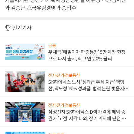
과 김종근 △국유림경영과 송갑수
인기기사
금융
우체국 '매일이자 파킹통장' 5만 계좌 한정
으로 다시 출시, 최고 연 2.0% 금리
전자·전기·정보통신
SK하이닉스 노사 '성과급 주식 지급' 평행
선, 곽노정 'N% 성과급' 법적 논란 벗을지 주
목
전자·전기·정보통신
삼성전자 SK하이닉스 D램 가격에 해외 증
권가 '고점' 시각 나와, 장기 계약에 단점 부
각