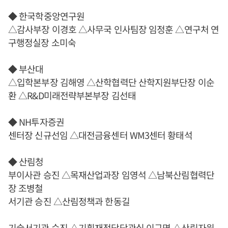
◆ 한국학중앙연구원
△감사부장 이경호 △사무국 인사팀장 임정훈 △연구처 연
구행정실장 소미숙
◆ 부산대
△입학본부장 김해영 △산학협력단 산학지원부단장 이순
환 △R&D미래전략부본부장 김선태
◆ NH투자증권
센터장 신규선임 △대전금융센터 WM3센터 황태석
◆ 산림청
부이사관 승진 △목재산업과장 임영석 △남북산림협력단
장 조병철
서기관 승진 △산림정책과 한동길
기술서기관 승진 △기획재정담당관실 이규명 △산림자원