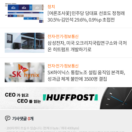
정치
[여론조사꽃] 민주당 당대표 선호도 정청래
30.5%·김민석 29.6%, 0.9%p 초접전
전자·전기·정보통신
삼성전자, 미국 오크리지국립연구소와 극저
온 히트펌프 개발하기로
전자·전기·정보통신
SK하이닉스 통합노조 설립 움직임 본격화,
성과급 체계 불만에 3500명 결집
기사댓글
0
개
200자까지 쓰실 수 있습니다. (현재 0 byte / 최대 400byte)