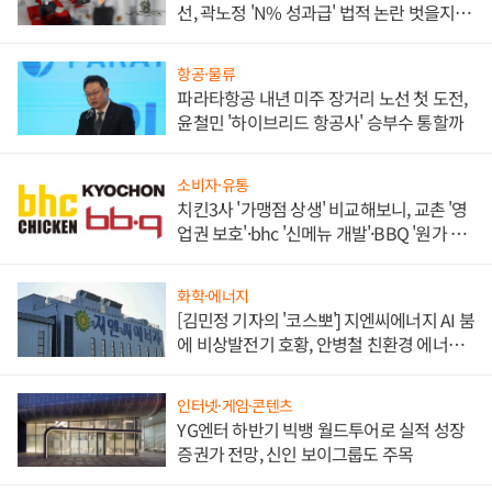
선, 곽노정 'N% 성과급' 법적 논란 벗을지 주
목
항공·물류
파라타항공 내년 미주 장거리 노선 첫 도전,
윤철민 '하이브리드 항공사' 승부수 통할까
소비자·유통
치킨3사 '가맹점 상생' 비교해보니, 교촌 '영
업권 보호'·bhc '신메뉴 개발'·BBQ '원가 부
담'
화학·에너지
[김민정 기자의 '코스뽀'] 지엔씨에너지 AI 붐
에 비상발전기 호황, 안병철 친환경 에너지
발전전문기업 향한다
인터넷·게임·콘텐츠
YG엔터 하반기 빅뱅 월드투어로 실적 성장
증권가 전망, 신인 보이그룹도 주목