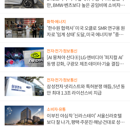
만, BMW·벤츠보다 높은 공임비에 소비자
불만 폭발
화학·에너지
'한수원 협력사' 미국 오클로 SMR 연구용 원
자로 '임계 상태' 도달, 미국 에너지부 "중요
한 이정표"
전자·전기·정보통신
[AI 뭉쳐야 산다⑧] LG·엔비디아 '피지컬 AI'
동맹 강화, 구광모 제조·데이터·기술 결집
해 종합 로보틱스 기업으로
전자·전기·정보통신
삼성전자 넷리스트와 특허분쟁 매듭, 5년 동
안 최대 1.3조 라이선스비 지급
소비자·유통
이부진 야심작 '신라스테이' 서울신라호텔
보다 잘 나가, 평택·주문진·해남·건대로 성
장판 더 넓힌다