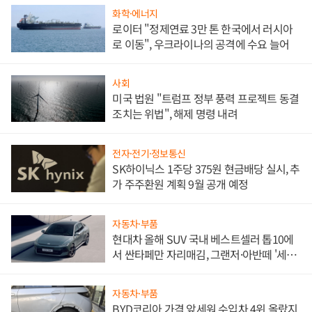
화학·에너지
로이터 "정제연료 3만 톤 한국에서 러시아
로 이동", 우크라이나의 공격에 수요 늘어
사회
미국 법원 "트럼프 정부 풍력 프로젝트 동결
조치는 위법", 해제 명령 내려
전자·전기·정보통신
SK하이닉스 1주당 375원 현금배당 실시, 추
가 주주환원 계획 9월 공개 예정
자동차·부품
현대차 올해 SUV 국내 베스트셀러 톱10에
서 싼타페만 자리매김, 그랜저·아반떼 '세단
쌍끌이'로 내수 방어
자동차·부품
BYD코리아 가격 앞세워 수입차 4위 올랐지