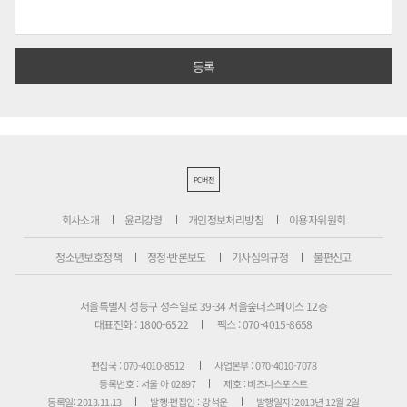
PC버전
회사소개
윤리강령
개인정보처리방침
이용자위원회
청소년보호정책
정정·반론보도
기사심의규정
불편신고
서울특별시 성동구 성수일로 39-34 서울숲더스페이스 12층
대표전화 : 1800-6522
팩스 : 070-4015-8658
편집국 : 070-4010-8512
사업본부 : 070-4010-7078
등록번호 : 서울 아 02897
제호 : 비즈니스포스트
등록일: 2013.11.13
발행·편집인 : 강석운
발행일자: 2013년 12월 2일