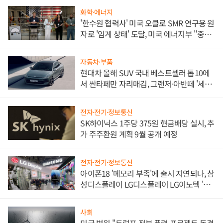
화학·에너지
'한수원 협력사' 미국 오클로 SMR 연구용 원
자로 '임계 상태' 도달, 미국 에너지부 "중요
한 이정표"
자동차·부품
현대차 올해 SUV 국내 베스트셀러 톱10에
서 싼타페만 자리매김, 그랜저·아반떼 '세단
쌍끌이'로 내수 방어
전자·전기·정보통신
SK하이닉스 1주당 375원 현금배당 실시, 추
가 주주환원 계획 9월 공개 예정
전자·전기·정보통신
아이폰18 '메모리 부족'에 출시 지연되나, 삼
성디스플레이 LG디스플레이 LG이노텍 '탈
애플' 수익 다각화 속도
사회