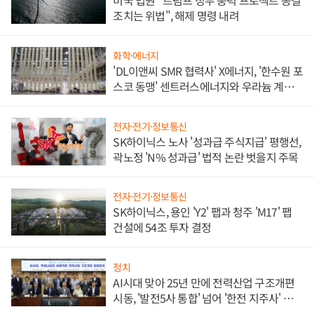
미국 법원 "트럼프 정부 풍력 프로젝트 동결
조치는 위법", 해제 명령 내려
화학·에너지
'DL이앤씨 SMR 협력사' X에너지, '한수원 포
스코 동맹' 센트러스에너지와 우라늄 계약
체결
전자·전기·정보통신
SK하이닉스 노사 '성과급 주식지급' 평행선,
곽노정 'N% 성과급' 법적 논란 벗을지 주목
전자·전기·정보통신
SK하이닉스, 용인 'Y2' 팹과 청주 'M17' 팹
건설에 54조 투자 결정
정치
AI시대 맞아 25년 만에 전력산업 구조개편
시동, '발전5사 통합' 넘어 '한전 지주사' 재편
론도