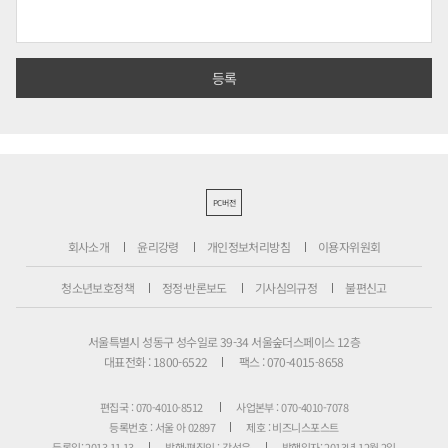
PC버전
회사소개
윤리강령
개인정보처리방침
이용자위원회
청소년보호정책
정정·반론보도
기사심의규정
불편신고
서울특별시 성동구 성수일로 39-34 서울숲더스페이스 12층
대표전화 : 1800-6522
팩스 : 070-4015-8658
편집국 : 070-4010-8512
사업본부 : 070-4010-7078
등록번호 : 서울 아 02897
제호 : 비즈니스포스트
등록일: 2013.11.13
발행·편집인 : 강석운
발행일자: 2013년 12월 2일