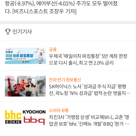
항공(-8.97%), 에어부산(-4.01%) 주가도 모두 떨어졌
다. [비즈니스포스트 조장우 기자]
인기기사
금융
우체국 '매일이자 파킹통장' 5만 계좌 한정
으로 다시 출시, 최고 연 2.0% 금리
전자·전기·정보통신
SK하이닉스 노사 '성과급 주식 지급' 평행
선, 곽노정 'N% 성과급' 법적 논란 벗을지 주
목
소비자·유통
치킨3사 '가맹점 상생' 비교해보니, 교촌 '영
업권 보호'·bhc '신메뉴 개발'·BBQ '원가 부
담'