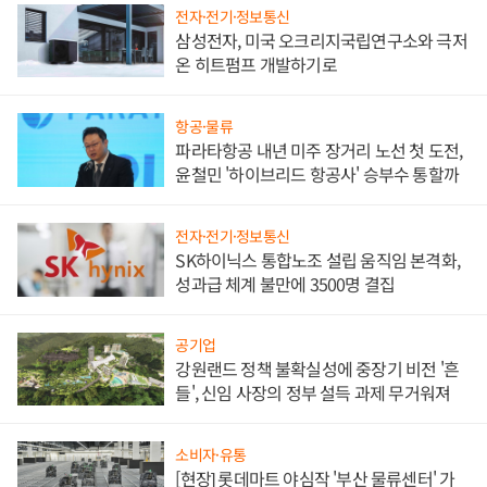
전자·전기·정보통신
삼성전자, 미국 오크리지국립연구소와 극저
온 히트펌프 개발하기로
항공·물류
파라타항공 내년 미주 장거리 노선 첫 도전,
윤철민 '하이브리드 항공사' 승부수 통할까
전자·전기·정보통신
SK하이닉스 통합노조 설립 움직임 본격화,
성과급 체계 불만에 3500명 결집
공기업
강원랜드 정책 불확실성에 중장기 비전 '흔
들', 신임 사장의 정부 설득 과제 무거워져
소비자·유통
[현장] 롯데마트 야심작 '부산 물류센터' 가