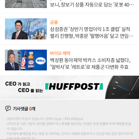
보니, 장보기 상품 자동으로 담는 '로봇 400
대' 장관
금융
삼섬증권 '상반기 영업이익 1조 클럽' 실적
랠리 진행형, 박종문 '발행어음' 달고 연임 향
하나
바이오·제약
백상환 동아제약 박카스 소비자층 넓혔다,
'얼박사'로 '레트로'로 제품군 다변화 주효
기사댓글
0
개
200자까지 쓰실 수 있습니다. (현재 0 byte / 최대 400byte)
저작권 등 다른 사람의 권리를 침해하거나 명예를 훼손하는 댓글은 관련 법률에 의해 제재를 받을
수 있습니다.
타인에게 불쾌감을 주는 욕설 등 비하하는 단어가 내용에 포함되거나 인신공격성 글은 관리자의 판
단에 의해 삭제 합니다.