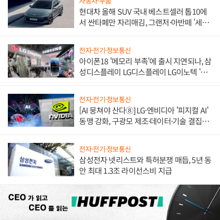
자동차·부품
현대차 올해 SUV 국내 베스트셀러 톱10에
서 싼타페만 자리매김, 그랜저·아반떼 '세단
쌍끌이'로 내수 방어
전자·전기·정보통신
아이폰18 '메모리 부족'에 출시 지연되나, 삼
성디스플레이 LG디스플레이 LG이노텍 '탈
애플' 수익 다각화 속도
전자·전기·정보통신
[AI 뭉쳐야 산다⑧] LG·엔비디아 '피지컬 AI'
동맹 강화, 구광모 제조·데이터·기술 결집
해 종합 로보틱스 기업으로
전자·전기·정보통신
삼성전자 넷리스트와 특허분쟁 매듭, 5년 동
안 최대 1.3조 라이선스비 지급