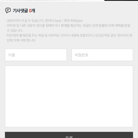
기사댓글
0
개
200자까지 쓰실 수 있습니다. (현재 0 byte / 최대 400byte)
저작권 등 다른 사람의 권리를 침해하거나 명예를 훼손하는 댓글은 관련 법률에 의해 제재를 받을
수 있습니다.
타인에게 불쾌감을 주는 욕설 등 비하하는 단어가 내용에 포함되거나 인신공격성 글은 관리자의 판
단에 의해 삭제 합니다.