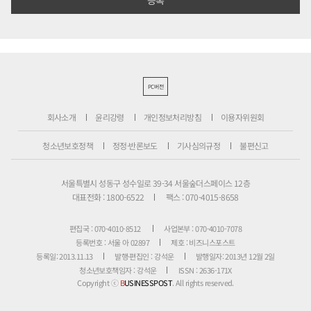
PC버전
회사소개
윤리강령
개인정보처리방침
이용자위원회
청소년보호정책
정정·반론보도
기사심의규정
불편신고
서울특별시 성동구 성수일로 39-34 서울숲더스페이스 12층
대표전화 : 1800-6522
팩스 : 070-4015-8658
편집국 : 070-4010-8512
사업본부 : 070-4010-7078
등록번호 : 서울 아 02897
제호 : 비즈니스포스트
등록일: 2013.11.13
발행·편집인 : 강석운
발행일자: 2013년 12월 2일
청소년보호책임자 : 강석운
ISSN : 2636-171X
Copyright ⓒ
B
USINESSPOST
. All rights reserved.