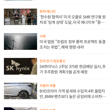
문"
화학·에너지
'한수원 협력사' 미국 오클로 SMR 연구용 원
자로 '임계 상태' 도달, 미국 에너지부 "중요
한 이정표"
사회
미국 법원 "트럼프 정부 풍력 프로젝트 동결
조치는 위법", 해제 명령 내려
전자·전기·정보통신
SK하이닉스 1주당 375원 현금배당 실시, 추
가 주주환원 계획 9월 공개 예정
자동차·부품
BYD코리아 가격 앞세워 수입차 4위 올랐지
만, BMW·벤츠보다 높은 공임비에 소비자
불만 폭발