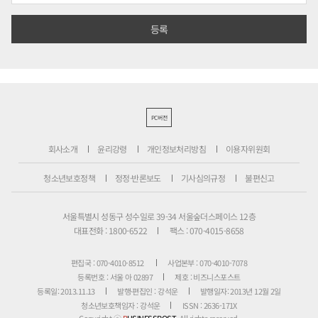
PC버전
회사소개
윤리강령
개인정보처리방침
이용자위원회
청소년보호정책
정정·반론보도
기사심의규정
불편신고
서울특별시 성동구 성수일로 39-34 서울숲더스페이스 12층
대표전화 : 1800-6522
팩스 : 070-4015-8658
편집국 : 070-4010-8512
사업본부 : 070-4010-7078
등록번호 : 서울 아 02897
제호 : 비즈니스포스트
등록일: 2013.11.13
발행·편집인 : 강석운
발행일자: 2013년 12월 2일
청소년보호책임자 : 강석운
ISSN : 2636-171X