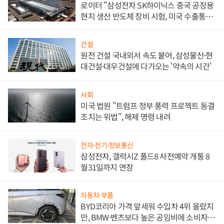
로이터 "삼성전자 SK하이닉스 중국 공장용
현지 생산 반도체 장비 시험, 미국 수출통제
대비"
건설
원전 건설 국내외서 속도 붙어, 삼성물산·현
대건설·대우건설에 다가오는 '약속의 시간'
사회
미국 법원 "트럼프 정부 풍력 프로젝트 동결
조치는 위법", 해제 명령 내려
전자·전기·정보통신
삼성전자, 갤럭시Z 폴드8 사전예약 개통 8
월31일까지 연장
자동차·부품
BYD코리아 가격 앞세워 수입차 4위 올랐지
만, BMW·벤츠보다 높은 공임비에 소비자