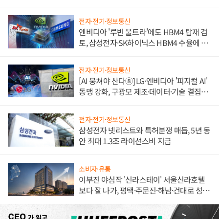
불만 폭발
전자·전기·정보통신
엔비디아 '루빈 울트라'에도 HBM4 탑재 검
토, 삼성전자·SK하이닉스 HBM4 수율에 주
도권 갈린다
전자·전기·정보통신
[AI 뭉쳐야 산다⑧] LG·엔비디아 '피지컬 AI'
동맹 강화, 구광모 제조·데이터·기술 결집
해 종합 로보틱스 기업으로
전자·전기·정보통신
삼성전자 넷리스트와 특허분쟁 매듭, 5년 동
안 최대 1.3조 라이선스비 지급
소비자·유통
이부진 야심작 '신라스테이' 서울신라호텔
보다 잘 나가, 평택·주문진·해남·건대로 성
장판 더 넓힌다