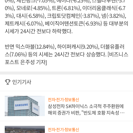
0%), 체인링크(-7.05%), 에이다(-6.23%), 스텔라루멘(-5.7
0%), 모네로(-4.85%), 트론(-6.81%), 이더리움클래식(-6.7
3%), 대시(-6.58%), 크립토닷컴체인(-3.87%), 넴(-3.82%),
제트캐시(-6.07%), 베이직어톈션토큰(-6.93%) 등 대부분의
시세가 24시간 전보다 하락했다.
반면 믹스마블(12.84%), 하이퍼캐시(9.20%), 더블유플러
스(7.06%) 등의 시세는 24시간 전보다 상승했다. [비즈니스
포스트 은주성 기자]
인기기사
전자·전기·정보통신
삼성전자 SK하이닉스 소극적 주주환원에
해외 증권가 비판, "반도체 호황 지속성 의
문"
전자·전기·정보통신