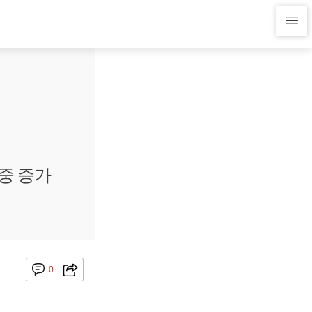
위중 증가
0