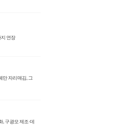
까지 연장
페만 자리매김, 그
강화, 구광모 제조·데