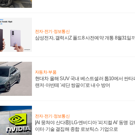
전자·전기·정보통신
삼성전자, 갤럭시Z 폴드8 사전예약 개통 8월31일
자동차·부품
현대차 올해 SUV 국내 베스트셀러 톱10에서 싼타
랜저·아반떼 '세단 쌍끌이'로 내수 방어
전자·전기·정보통신
[AI 뭉쳐야 산다⑧] LG·엔비디아 '피지컬 AI' 동맹 
이터·기술 결집해 종합 로보틱스 기업으로