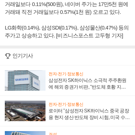
거래일보다 0.11%(500원), 네이버 주가는 17만5천 원에
거래돼 직전 거래일보다 0.57%(1천 원) 오르고 있다.
LG화학(0.14%), 삼성SDI(0.17%), 삼성물산(0.47%) 등의
주가고 상승하고 있다. [비즈니스포스트 고두형 기자]
인기기사
전자·전기·정보통신
삼성전자 SK하이닉스 소극적 주주환원
에 해외 증권가 비판, "반도체 호황 지속
성 의문"
전자·전기·정보통신
로이터 "삼성전자 SK하이닉스 중국 공장
용 현지 생산 반도체 장비 시험, 미국 수출
통제 대비"
건설