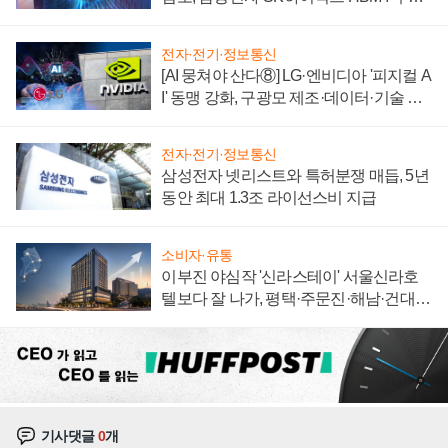
에 주도권 갈린다
전자·전기·정보통신
[AI 뭉쳐야 산다⑧] LG·엔비디아 '피지컬 A
I' 동맹 강화, 구광모 제조·데이터·기술 결
집해 종합 로보틱스 기업으로
전자·전기·정보통신
삼성전자 넷리스트와 특허분쟁 매듭, 5년
동안 최대 1.3조 라이선스비 지급
소비자·유통
이부진 야심작 '신라스테이' 서울신라호
텔보다 잘 나가, 평택·주문진·해남·건대로
성장판 더 넓힌다
기사댓글
0
개