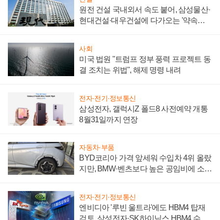
원전 건설 국내외서 속도 붙어, 삼성물산·
현대건설·대우건설에 다가오는 '약속의
시간'
사회
미국 법원 "트럼프 정부 풍력 프로젝트 동
결 조치는 위법", 해제 명령 내려
전자·전기·정보통신
삼성전자, 갤럭시Z 폴드8 사전예약 개통
8월31일까지 연장
자동차·부품
BYD코리아 가격 앞세워 수입차 4위 올랐
지만, BMW·벤츠보다 높은 공임비에 소비
자 불만 폭발
전자·전기·정보통신
엔비디아 '루빈 울트라'에도 HBM4 탑재
검토, 삼성전자·SK하이닉스 HBM4 수율