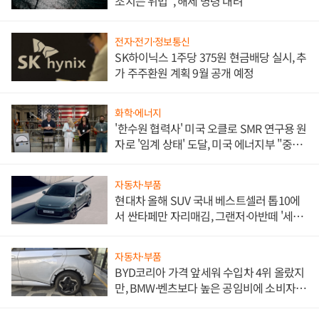
조치는 위법", 해제 명령 내려
전자·전기·정보통신
SK하이닉스 1주당 375원 현금배당 실시, 추
가 주주환원 계획 9월 공개 예정
화학·에너지
'한수원 협력사' 미국 오클로 SMR 연구용 원
자로 '임계 상태' 도달, 미국 에너지부 "중요
한 이정표"
자동차·부품
현대차 올해 SUV 국내 베스트셀러 톱10에
서 싼타페만 자리매김, 그랜저·아반떼 '세단
쌍끌이'로 내수 방어
자동차·부품
BYD코리아 가격 앞세워 수입차 4위 올랐지
만, BMW·벤츠보다 높은 공임비에 소비자
불만 폭발