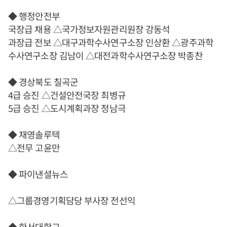
◆ 행정안전부
국장급 채용 △국가정보자원관리원장 강동석
과장급 전보 △대구과학수사연구소장 인상환 △광주과학
수사연구소장 김남이 △대전과학수사연구소장 박종찬
◆ 경상북도 칠곡군
4급 승진 △건설안전국장 최병규
5급 승진 △도시계획과장 정남극
◆ 재영솔루텍
△전무 고윤만
◆ 파이낸셜뉴스
△그룹경영기획담당 부사장 전선익
◆ 한서대학교