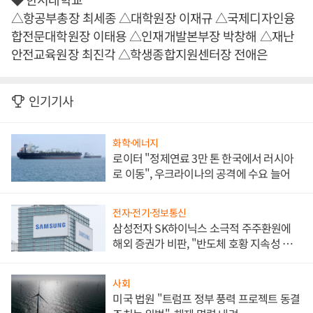
△항공부총장 최세종 △대학원장 이재규 △국제디자인융
합전문대학원장 이태용 △인재개발본부장 박창해 △재난
안전교육원장 최진각 △학생종합지원센터장 전애은
인기기사
화학·에너지
로이터 "정제연료 3만 톤 한국에서 러시아
로 이동", 우크라이나의 공격에 수요 늘어
전자·전기·정보통신
삼성전자 SK하이닉스 소극적 주주환원에
해외 증권가 비판, "반도체 호황 지속성 의
문"
사회
미국 법원 "트럼프 정부 풍력 프로젝트 동결