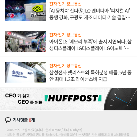
전자·전기·정보통신
[AI 뭉쳐야 산다⑧] LG·엔비디아 '피지컬 AI'
동맹 강화, 구광모 제조·데이터·기술 결집
해 종합 로보틱스 기업으로
전자·전기·정보통신
아이폰18 '메모리 부족'에 출시 지연되나, 삼
성디스플레이 LG디스플레이 LG이노텍 '탈
애플' 수익 다각화 속도
전자·전기·정보통신
삼성전자 넷리스트와 특허분쟁 매듭, 5년 동
안 최대 1.3조 라이선스비 지급
기사댓글
0
개
200자까지 쓰실 수 있습니다. (현재 0 byte / 최대 400byte)
저작권 등 다른 사람의 권리를 침해하거나 명예를 훼손하는 댓글은 관련 법률에 의해 제재를 받을