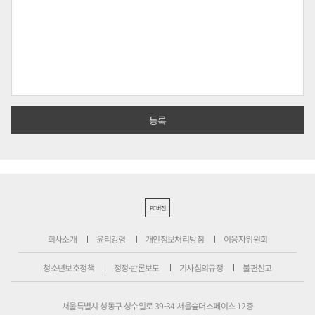
PC버전
회사소개
윤리강령
개인정보처리방침
이용자위원회
청소년보호정책
정정·반론보도
기사심의규정
불편신고
서울특별시 성동구 성수일로 39-34 서울숲더스페이스 12층