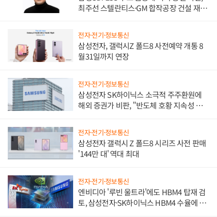
최주선 스텔란티스·GM 합작공장 건설 재추
진하나
전자·전기·정보통신
삼성전자, 갤럭시Z 폴드8 사전예약 개통 8
월31일까지 연장
전자·전기·정보통신
삼성전자 SK하이닉스 소극적 주주환원에
해외 증권가 비판, "반도체 호황 지속성 의
문"
전자·전기·정보통신
삼성전자 갤럭시 Z 폴드8 시리즈 사전 판매
'144만 대' 역대 최대
전자·전기·정보통신
엔비디아 '루빈 울트라'에도 HBM4 탑재 검
토, 삼성전자·SK하이닉스 HBM4 수율에 주
도권 갈린다