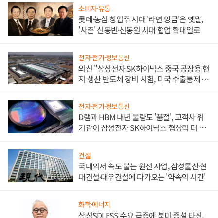
소비자·유통
롯데·농심 창업주 시대 '라면 앙금'은 옛말,
'사촌' 신동빈·신동원 시대 협업 확대일로
전자·전기·정보통신
외신 "삼성전자 SK하이닉스 중국 공장용 현
지 생산 반도체 장비 시험, 미국 수출통제 대
비"
전자·전기·정보통신
D램과 HBM 내년 물량도 '품절', 고객사 위
기감이 삼성전자 SK하이닉스 협상력 더 키
워
건설
국내외서 속도 붙는 원전 사업, 삼성물산·현
대건설·대우건설에 다가오는 '약속의 시간'
화학·에너지
삼성SDI ESS 수요 급증에 북미 증설 타진,