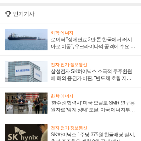
인기기사
화학·에너지
로이터 "정제연료 3만 톤 한국에서 러시
아로 이동", 우크라이나의 공격에 수요 늘
어
전자·전기·정보통신
삼성전자 SK하이닉스 소극적 주주환원
에 해외 증권가 비판, "반도체 호황 지속
성 의문"
화학·에너지
'한수원 협력사' 미국 오클로 SMR 연구용
원자로 '임계 상태' 도달, 미국 에너지부
"중요한 이정표"
전자·전기·정보통신
SK하이닉스 1주당 375원 현금배당 실시,