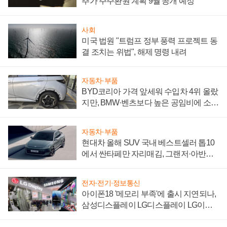
추가 주주환원 계획 9월 공개 예정
사회
미국 법원 "트럼프 정부 풍력 프로젝트 동
결 조치는 위법", 해제 명령 내려
자동차·부품
BYD코리아 가격 앞세워 수입차 4위 올랐
지만, BMW·벤츠보다 높은 공임비에 소비
자 불만 폭발
자동차·부품
현대차 올해 SUV 국내 베스트셀러 톱10
에서 싼타페만 자리매김, 그랜저·아반떼
'세단 쌍끌이'로 내수 방어
전자·전기·정보통신
아이폰18 '메모리 부족'에 출시 지연되나,
삼성디스플레이 LG디스플레이 LG이노
텍 '탈애플' 수익 다각화 속도