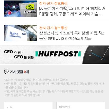
전자·전기·정보통신
[AI 뭉쳐야 산다⑧] LG·엔비디아 '피지컬 A
I' 동맹 강화, 구광모 제조·데이터·기술 결
집해 종합 로보틱스 기업으로
전자·전기·정보통신
삼성전자 넷리스트와 특허분쟁 매듭, 5년
동안 최대 1.3조 라이선스비 지급
기사댓글
0
개
200자까지 쓰실 수 있습니다. (현재 0 byte / 최대 400byte)
저작권 등 다른 사람의 권리를 침해하거나 명예를 훼손하는 댓글은 관련 법률에 의해 제재
를 받을 수 있습니다.
타인에게 불쾌감을 주는 욕설 등 비하하는 단어가 내용에 포함되거나 인신공격성 글은 관
리자의 판단에 의해 삭제 합니다.