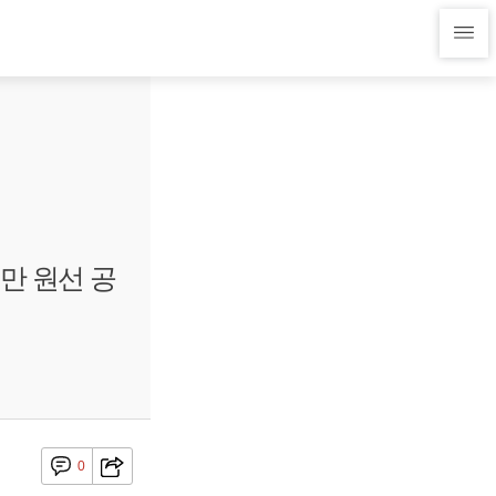
0만 원선 공
0