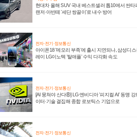
현대차 올해 SUV 국내 베스트셀러 톱10에서 싼타
랜저·아반떼 '세단 쌍끌이'로 내수 방어
전자·전기·정보통신
아이폰18 '메모리 부족'에 출시 지연되나, 삼성디
레이 LG이노텍 '탈애플' 수익 다각화 속도
전자·전기·정보통신
[AI 뭉쳐야 산다⑧] LG·엔비디아 '피지컬 AI' 동맹 
이터·기술 결집해 종합 로보틱스 기업으로
전자·전기·정보통신