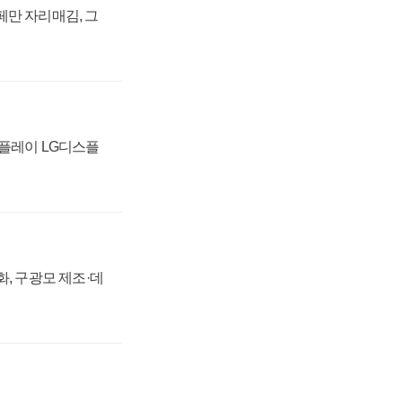
페만 자리매김, 그
스플레이 LG디스플
강화, 구광모 제조·데