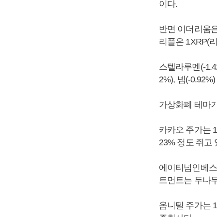
이다.
반면 이더리움은 
리플은 1XRP(리
스텔라루멘(-1.42
2%), 넴(-0.9
가상화폐 테마기
카카오 주가는 1
23% 정도 쥐고 
에이티넘인베스트
트먼트는 두나무 
옴니텔 주가는 1